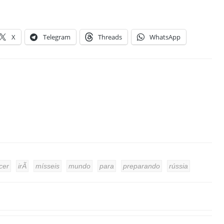
X
Telegram
Threads
WhatsApp
cer
irÃ
mísseis
mundo
para
preparando
rússia