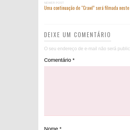
NEWER POST
Uma continuação de “Crawl” será filmada neste
DEIXE UM COMENTÁRIO
O seu endereço de e-mail não será publi
Comentário
*
Nome
*