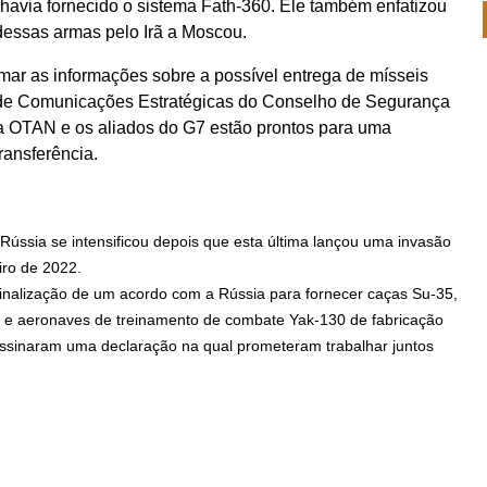
havia fornecido o sistema Fath-360. Ele também enfatizou
dessas armas pelo Irã a Moscou.
mar as informações sobre a possível entrega de mísseis
r de Comunicações Estratégicas do Conselho de Segurança
a OTAN e os aliados do G7 estão prontos para uma
transferência.
Rússia se intensificou depois que esta última lançou uma invasão
iro de 2022.
 finalização de um acordo com a Rússia para fornecer caças Su-35,
 e aeronaves de treinamento de combate Yak-130 de fabricação
assinaram uma declaração na qual prometeram trabalhar juntos