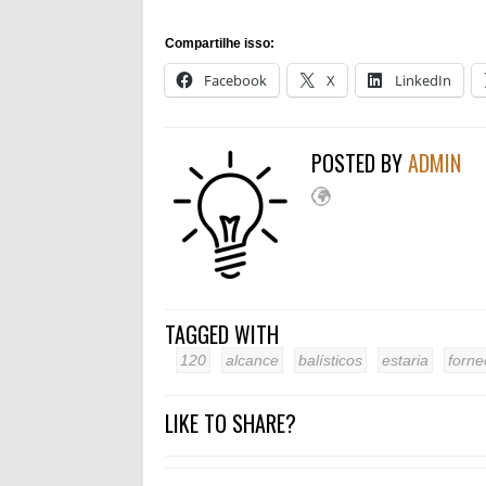
Compartilhe isso:
Facebook
X
LinkedIn
POSTED BY
ADMIN
TAGGED WITH
120
alcance
balísticos
estaria
forne
LIKE TO SHARE?