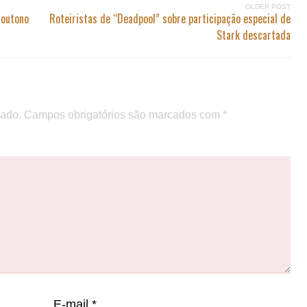
OLDER POST
 outono
Roteiristas de “Deadpool” sobre participação especial de
Stark descartada
cado.
Campos obrigatórios são marcados com
*
E-mail
*