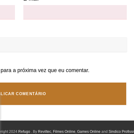
para a próxima vez que eu comentar.
right 2024
Refugo
. By
Reviltec
,
Filmes Online
,
Games Online
and
Sindico Profiss