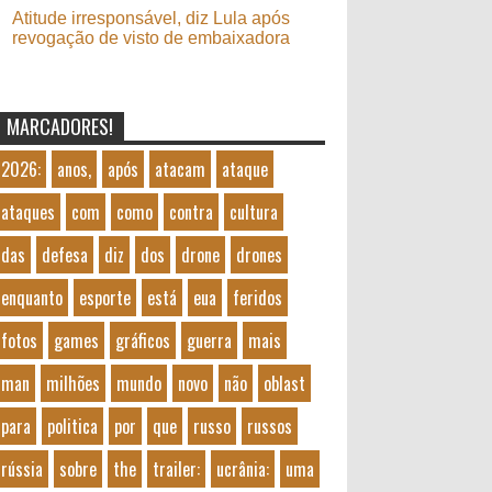
Atitude irresponsável, diz Lula após
revogação de visto de embaixadora
MARCADORES!
2026:
anos,
após
atacam
ataque
ataques
com
como
contra
cultura
das
defesa
diz
dos
drone
drones
enquanto
esporte
está
eua
feridos
fotos
games
gráficos
guerra
mais
man
milhões
mundo
novo
não
oblast
para
politica
por
que
russo
russos
rússia
sobre
the
trailer:
ucrânia:
uma