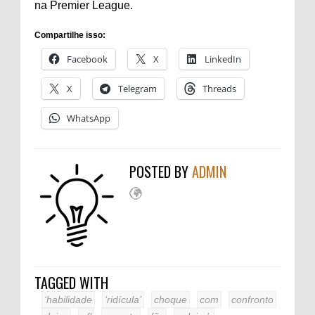
na Premier League.
Compartilhe isso:
Facebook
X
LinkedIn
X
Telegram
Threads
WhatsApp
POSTED BY
ADMIN
TAGGED WITH
‘habilidade
‘ridícula’
choque
com
confronto