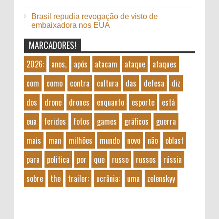
Brasil repudia revogação de visto de
embaixadora nos EUA
MARCADORES!
2026:
anos,
após
atacam
ataque
ataques
com
como
contra
cultura
das
defesa
diz
dos
drone
drones
enquanto
esporte
está
eua
feridos
fotos
games
gráficos
guerra
mais
man
milhões
mundo
novo
não
oblast
para
politica
por
que
russo
russos
rússia
sobre
the
trailer:
ucrânia:
uma
zelenskyy