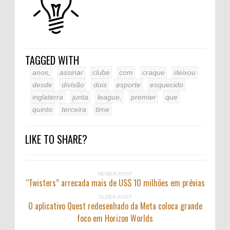
TAGGED WITH
anos,
assinar
clube
com
craque
deixou
desde
divisão
dois
esporte
esquecido
inglaterra
junta
league,
premier
que
quinto
terceira
time
LIKE TO SHARE?
NEWER POST
“Twisters” arrecada mais de US$ 10 milhões em prévias
OLDER POST
O aplicativo Quest redesenhado da Meta coloca grande
foco em Horizon Worlds