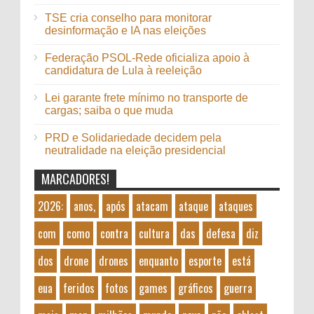
TSE cria conselho para monitorar
desinformação e IA nas eleições
Federação PSOL-Rede oficializa apoio à
candidatura de Lula à reeleição
Lei garante frete mínimo no transporte de
cargas; saiba o que muda
PRD e Solidariedade decidem pela
neutralidade na eleição presidencial
MARCADORES!
2026:
anos,
após
atacam
ataque
ataques
com
como
contra
cultura
das
defesa
diz
dos
drone
drones
enquanto
esporte
está
eua
feridos
fotos
games
gráficos
guerra