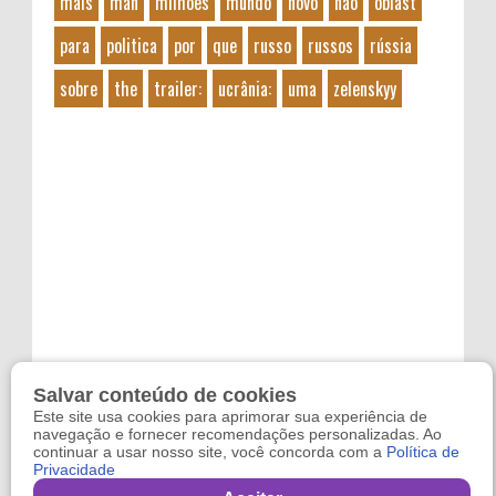
mais
man
milhões
mundo
novo
não
oblast
para
politica
por
que
russo
russos
rússia
sobre
the
trailer:
ucrânia:
uma
zelenskyy
Salvar conteúdo de cookies
Este site usa cookies para aprimorar sua experiência de
navegação e fornecer recomendações personalizadas. Ao
continuar a usar nosso site, você concorda com a
Política de
Privacidade