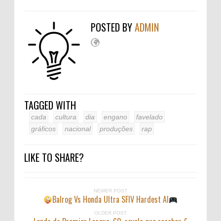
POSTED BY
ADMIN
TAGGED WITH
cada
cultura
dia
engano
favelado
gráficos
nacional
produções
rap
LIKE TO SHARE?
NEWER POST
Balrog Vs Honda Ultra SFIV Hardest AI
OLDER POST