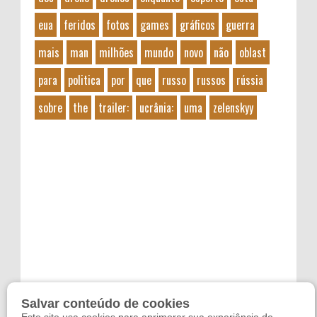
eua
feridos
fotos
games
gráficos
guerra
mais
man
milhões
mundo
novo
não
oblast
para
politica
por
que
russo
russos
rússia
sobre
the
trailer:
ucrânia:
uma
zelenskyy
Salvar conteúdo de cookies