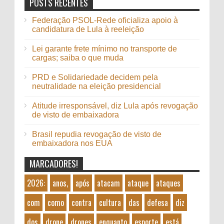
POSTS RECENTES
Federação PSOL-Rede oficializa apoio à
candidatura de Lula à reeleição
Lei garante frete mínimo no transporte de
cargas; saiba o que muda
PRD e Solidariedade decidem pela
neutralidade na eleição presidencial
Atitude irresponsável, diz Lula após revogação
de visto de embaixadora
Brasil repudia revogação de visto de
embaixadora nos EUA
MARCADORES!
2026:
anos,
após
atacam
ataque
ataques
com
como
contra
cultura
das
defesa
diz
dos
drone
drones
enquanto
esporte
está