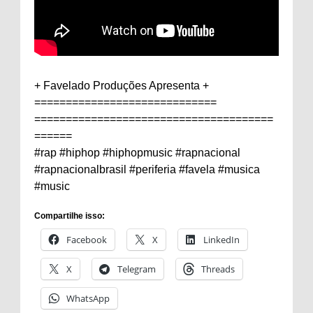
+ Favelado Produções Apresenta +
=============================
======================================
======
#rap #hiphop #hiphopmusic #rapnacional
#rapnacionalbrasil #periferia #favela #musica
#music
Compartilhe isso:
Facebook
X
LinkedIn
X
Telegram
Threads
WhatsApp