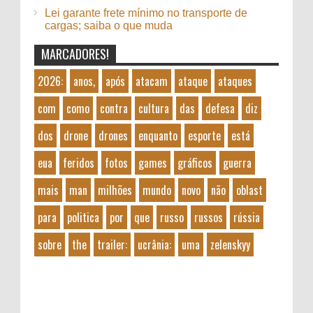
Lei garante frete mínimo no transporte de
cargas; saiba o que muda
MARCADORES!
2026:
anos,
após
atacam
ataque
ataques
com
como
contra
cultura
das
defesa
diz
dos
drone
drones
enquanto
esporte
está
eua
feridos
fotos
games
gráficos
guerra
mais
man
milhões
mundo
novo
não
oblast
para
politica
por
que
russo
russos
rússia
sobre
the
trailer:
ucrânia:
uma
zelenskyy