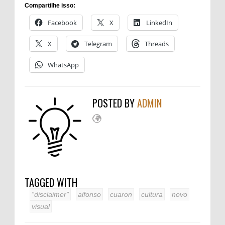
Compartilhe isso:
Facebook
X
LinkedIn
X
Telegram
Threads
WhatsApp
POSTED BY
ADMIN
TAGGED WITH
“disclaimer”
alfonso
cuaron
cultura
novo
visual