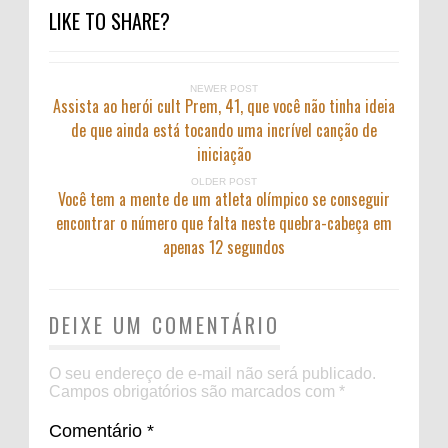
LIKE TO SHARE?
NEWER POST
Assista ao herói cult Prem, 41, que você não tinha ideia
de que ainda está tocando uma incrível canção de
iniciação
OLDER POST
Você tem a mente de um atleta olímpico se conseguir
encontrar o número que falta neste quebra-cabeça em
apenas 12 segundos
DEIXE UM COMENTÁRIO
O seu endereço de e-mail não será publicado.
Campos obrigatórios são marcados com
*
Comentário
*