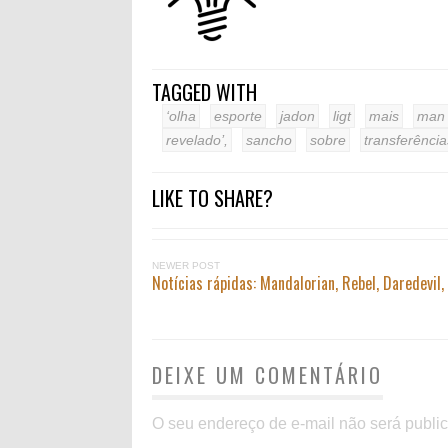
TAGGED WITH
‘olha
esporte
jadon
ligt
mais
man
revelado’,
sancho
sobre
transferência
LIKE TO SHARE?
NEWER POST
Notícias rápidas: Mandalorian, Rebel, Daredevil,
DEIXE UM COMENTÁRIO
O seu endereço de e-mail não será publi