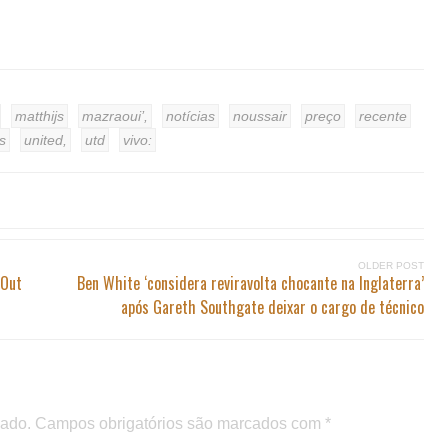
matthijs
mazraoui’,
notícias
noussair
preço
recente
s
united,
utd
vivo:
OLDER POST
 Out
Ben White ‘considera reviravolta chocante na Inglaterra’
após Gareth Southgate deixar o cargo de técnico
cado.
Campos obrigatórios são marcados com
*