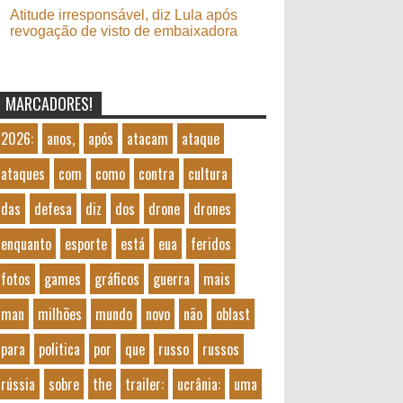
Atitude irresponsável, diz Lula após
revogação de visto de embaixadora
MARCADORES!
2026:
anos,
após
atacam
ataque
ataques
com
como
contra
cultura
das
defesa
diz
dos
drone
drones
enquanto
esporte
está
eua
feridos
fotos
games
gráficos
guerra
mais
man
milhões
mundo
novo
não
oblast
para
politica
por
que
russo
russos
rússia
sobre
the
trailer:
ucrânia:
uma