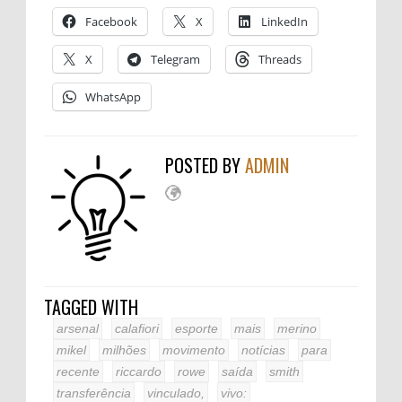
Facebook
X
LinkedIn
X
Telegram
Threads
WhatsApp
POSTED BY
ADMIN
TAGGED WITH
arsenal
calafiori
esporte
mais
merino
mikel
milhões
movimento
notícias
para
recente
riccardo
rowe
saída
smith
transferência
vinculado,
vivo: