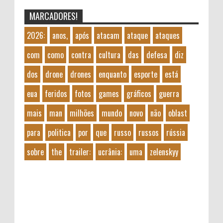
MARCADORES!
2026:
anos,
após
atacam
ataque
ataques
com
como
contra
cultura
das
defesa
diz
dos
drone
drones
enquanto
esporte
está
eua
feridos
fotos
games
gráficos
guerra
mais
man
milhões
mundo
novo
não
oblast
para
politica
por
que
russo
russos
rússia
sobre
the
trailer:
ucrânia:
uma
zelenskyy