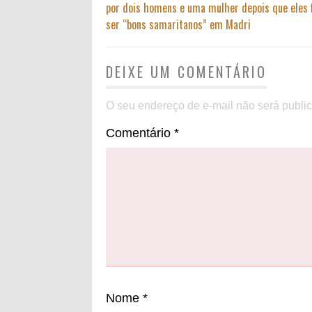
por dois homens e uma mulher depois que eles 
ser “bons samaritanos” em Madri
DEIXE UM COMENTÁRIO
O seu endereço de e-mail não será publi
Comentário
*
Nome
*