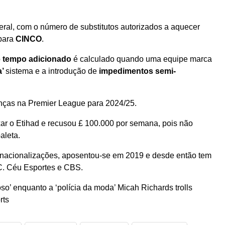
teral, com o número de substitutos autorizados a aquecer
 para
CINCO
.
o
tempo adicionado
é calculado quando uma equipe marca
a’
sistema e a introdução de
impedimentos semi-
anças na Premier League para 2024/25.
ixar o Etihad e recusou £ 100.000 por semana, pois não
aleta
.
ernacionalizações, aposentou-se em 2019 e desde então tem
C.
Céu
Esportes e CBS.
so’ enquanto a ‘polícia da moda’ Micah Richards trolls
rts