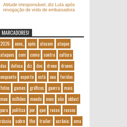
Atitude irresponsável, diz Lula após
revogação de visto de embaixadora
MARCADORES!
2026:
anos,
após
atacam
ataque
ataques
com
como
contra
cultura
das
defesa
diz
dos
drone
drones
enquanto
esporte
está
eua
feridos
fotos
games
gráficos
guerra
mais
man
milhões
mundo
novo
não
oblast
para
politica
por
que
russo
russos
rússia
sobre
the
trailer:
ucrânia:
uma