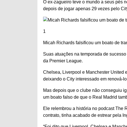
O ex-zagueiro teve o mundo a seus pés no i
depois de jogar apenas 29 vezes pelo Cit
1
Micah Richards falsificou um boato de tr
Suas atuações na temporada de sucesso 
da Premier League.
Chelsea, Liverpool e Manchester United e
deixando o City interessado em renová-lo
Mas depois que o clube não conseguiu igu
um boato falso de que o Real Madrid tamb
Ele relembrou a história no podcast The 
contrato, tinha acabado de estrear pela In
“Foi dito que Liverpool, Chelsea e Manch