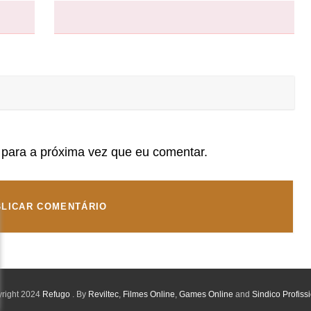
para a próxima vez que eu comentar.
right 2024
Refugo
. By
Reviltec
,
Filmes Online
,
Games Online
and
Sindico Profiss