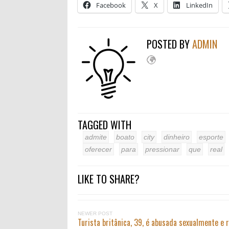
Facebook
X
LinkedIn
POSTED BY
ADMIN
TAGGED WITH
admite
boato
city
dinheiro
esporte
oferecer
para
pressionar
que
real
LIKE TO SHARE?
NEWER POST
Turista britânica, 39, é abusada sexualmente e 