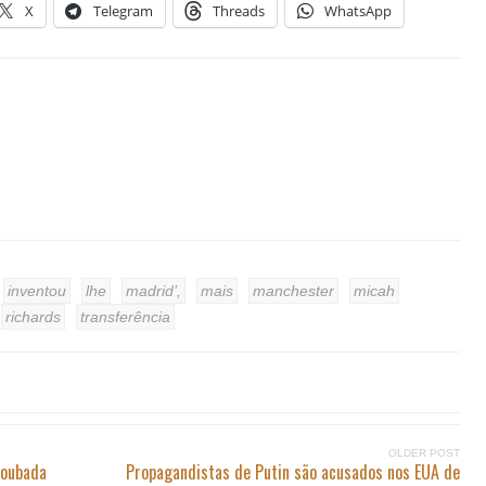
X
Telegram
Threads
WhatsApp
inventou
lhe
madrid’,
mais
manchester
micah
richards
transferência
OLDER POST
roubada
Propagandistas de Putin são acusados ​​nos EUA de