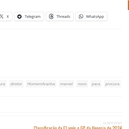
X
Telegram
Threads
WhatsApp
ura
diretor
HomemAranha
marvel
novo
para
procura
OLDER POST
Classificação da F1 após o GP da Hungria de 2024