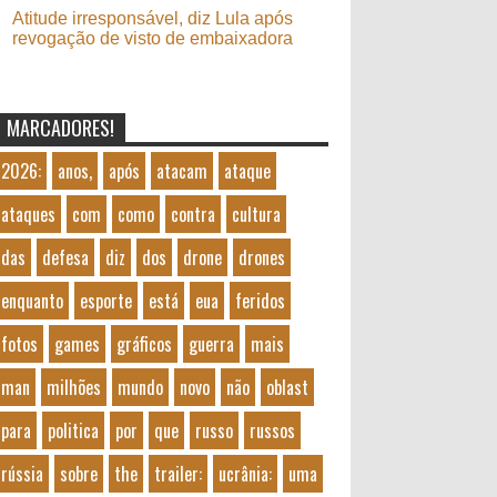
Atitude irresponsável, diz Lula após
revogação de visto de embaixadora
MARCADORES!
2026:
anos,
após
atacam
ataque
ataques
com
como
contra
cultura
das
defesa
diz
dos
drone
drones
enquanto
esporte
está
eua
feridos
fotos
games
gráficos
guerra
mais
man
milhões
mundo
novo
não
oblast
para
politica
por
que
russo
russos
rússia
sobre
the
trailer:
ucrânia:
uma