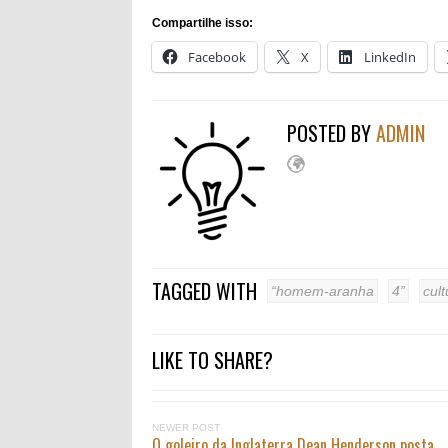
Compartilhe isso:
Facebook
X
LinkedIn
POSTED BY
ADMIN
TAGGED WITH
“homem-aranha
4”
cult
LIKE TO SHARE?
NEWER POST
O goleiro da Inglaterra Dean Henderson posta