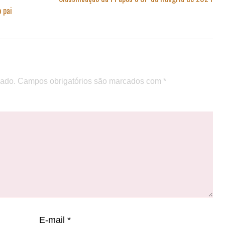
 pai
cado.
Campos obrigatórios são marcados com
*
E-mail
*