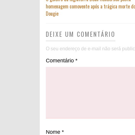
homenagem comovente após a trágica morte do
Dougie
DEIXE UM COMENTÁRIO
O seu endereço de e-mail não será publi
Comentário
*
Nome
*