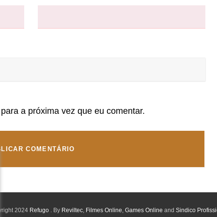
para a próxima vez que eu comentar.
right 2024
Refugo
. By
Reviltec
,
Filmes Online
,
Games Online
and
Sindico Profiss