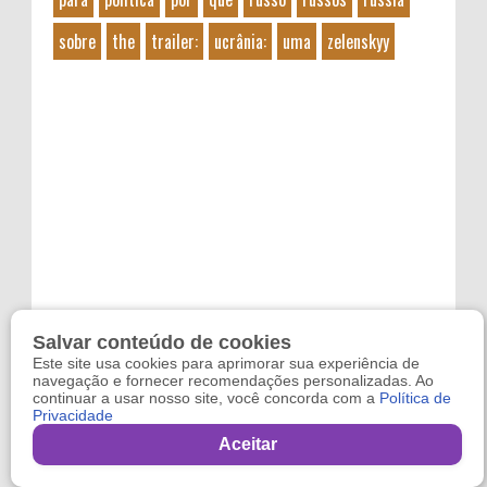
sobre
the
trailer:
ucrânia:
uma
zelenskyy
Salvar conteúdo de cookies
Este site usa cookies para aprimorar sua experiência de
navegação e fornecer recomendações personalizadas. Ao
continuar a usar nosso site, você concorda com a
Política de
Privacidade
Copyright 2024
Refugo
. By
Reviltec
Aceitar
,
Filmes Online
,
Games Online
and
Sindico Profissional
.