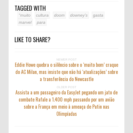
TAGGED WITH
“muito
cultura
doom
downey’s
gasta
marvel
para
LIKE TO SHARE?
NEWER POST
Eddie Howe quebra o silêncio sobre o ‘muito bom’ craque
do AC Milan, mas insiste que não há ‘atualizações’ sobre
a transferência do Newcastle
OLDER POST
Assista a um passageiro da EasyJet pegando um jato de
combate Rafale a 1.400 mph passando por um avião
sobre a França em meio à ameaça de Putin nas
Olimpíadas