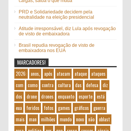
cargas; saiba o que muda
PRD e Solidariedade decidem pela
neutralidade na eleição presidencial
Atitude irresponsável, diz Lula após revogação
de visto de embaixadora
Brasil repudia revogação de visto de
embaixadora nos EUA
MARCADORES!
2026:
anos,
após
atacam
ataque
ataques
com
como
contra
cultura
das
defesa
diz
dos
drone
drones
enquanto
esporte
está
eua
feridos
fotos
games
gráficos
guerra
mais
man
milhões
mundo
novo
não
oblast
para
politica
por
que
russo
russos
rússia