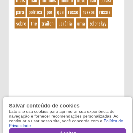
mais
man
milhões
mundo
novo
não
oblast
para
politica
por
que
russo
russos
rússia
sobre
the
trailer:
ucrânia:
uma
zelenskyy
Salvar conteúdo de cookies
Este site usa cookies para aprimorar sua experiência de
navegação e fornecer recomendações personalizadas. Ao
continuar a usar nosso site, você concorda com a
Política de
Privacidade