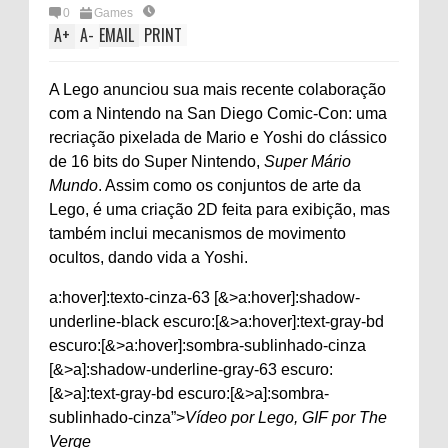
0
Games
A
+
A
-
EMAIL
PRINT
A Lego anunciou sua mais recente colaboração
com a Nintendo na San Diego Comic-Con: uma
recriação pixelada de Mario e Yoshi do clássico
de 16 bits do Super Nintendo,
Super Mário
Mundo
. Assim como os conjuntos de arte da
Lego, é uma criação 2D feita para exibição, mas
também inclui mecanismos de movimento
ocultos, dando vida a Yoshi.
a:hover]:texto-cinza-63 [&>a:hover]:shadow-
underline-black escuro:[&>a:hover]:text-gray-bd
escuro:[&>a:hover]:sombra-sublinhado-cinza
[&>a]:shadow-underline-gray-63 escuro:
[&>a]:text-gray-bd escuro:[&>a]:sombra-
sublinhado-cinza”>
Vídeo por Lego, GIF por The
Verge