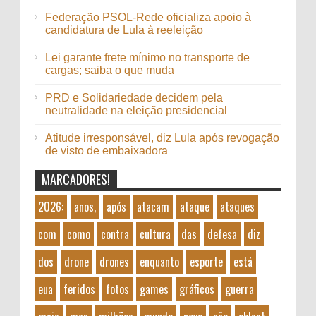
Federação PSOL-Rede oficializa apoio à
candidatura de Lula à reeleição
Lei garante frete mínimo no transporte de
cargas; saiba o que muda
PRD e Solidariedade decidem pela
neutralidade na eleição presidencial
Atitude irresponsável, diz Lula após revogação
de visto de embaixadora
MARCADORES!
2026:
anos,
após
atacam
ataque
ataques
com
como
contra
cultura
das
defesa
diz
dos
drone
drones
enquanto
esporte
está
eua
feridos
fotos
games
gráficos
guerra