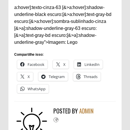
a:hover]:texto-cinza-63 [&>a:hover]:shadow-
underline-black escuro:[&>a:hover]:text-gray-bd
escuro:[&>a:hover]:sombra-sublinhado-cinza
[&>a]:shadow-underline-gray-63 escuro:
[&>a]:text-gray-bd escuro:[&>a]:shadow-
underline-gray”>Imagem: Lego
Compartilhe isso:
Facebook
X
LinkedIn
X
Telegram
Threads
WhatsApp
POSTED BY
ADMIN