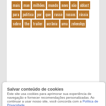
mais
man
milhões
mundo
novo
não
oblast
para
politica
por
que
russo
russos
rússia
sobre
the
trailer:
ucrânia:
uma
zelenskyy
Salvar conteúdo de cookies
Este site usa cookies para aprimorar sua experiência de
navegação e fornecer recomendações personalizadas. Ao
continuar a usar nosso site, você concorda com a
Política de
Privacidade