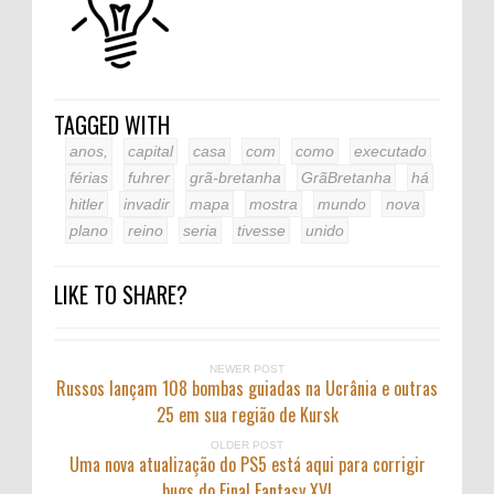
TAGGED WITH
anos,
capital
casa
com
como
executado
férias
fuhrer
grã-bretanha
GrãBretanha
há
hitler
invadir
mapa
mostra
mundo
nova
plano
reino
seria
tivesse
unido
LIKE TO SHARE?
NEWER POST
Russos lançam 108 bombas guiadas na Ucrânia e outras
25 em sua região de Kursk
OLDER POST
Uma nova atualização do PS5 está aqui para corrigir
bugs do Final Fantasy XVI