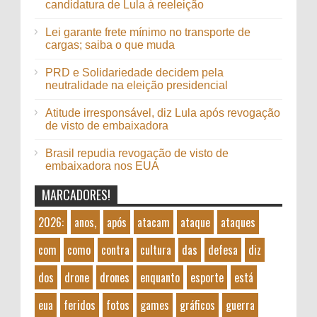
candidatura de Lula à reeleição
Lei garante frete mínimo no transporte de
cargas; saiba o que muda
PRD e Solidariedade decidem pela
neutralidade na eleição presidencial
Atitude irresponsável, diz Lula após revogação
de visto de embaixadora
Brasil repudia revogação de visto de
embaixadora nos EUA
MARCADORES!
2026:
anos,
após
atacam
ataque
ataques
com
como
contra
cultura
das
defesa
diz
dos
drone
drones
enquanto
esporte
está
eua
feridos
fotos
games
gráficos
guerra