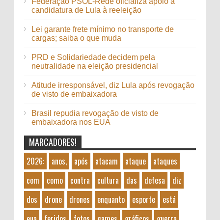
Federação PSOL-Rede oficializa apoio à
candidatura de Lula à reeleição
Lei garante frete mínimo no transporte de
cargas; saiba o que muda
PRD e Solidariedade decidem pela
neutralidade na eleição presidencial
Atitude irresponsável, diz Lula após revogação
de visto de embaixadora
Brasil repudia revogação de visto de
embaixadora nos EUA
MARCADORES!
2026:
anos,
após
atacam
ataque
ataques
com
como
contra
cultura
das
defesa
diz
dos
drone
drones
enquanto
esporte
está
eua
feridos
fotos
games
gráficos
guerra