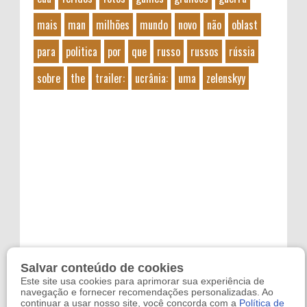
mais
man
milhões
mundo
novo
não
oblast
para
politica
por
que
russo
russos
rússia
sobre
the
trailer:
ucrânia:
uma
zelenskyy
Salvar conteúdo de cookies
Este site usa cookies para aprimorar sua experiência de
navegação e fornecer recomendações personalizadas. Ao
continuar a usar nosso site, você concorda com a
Política de