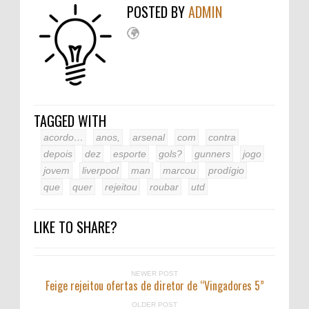
POSTED BY
ADMIN
TAGGED WITH
acordo…
anos,
arsenal
com
contra
depois
dez
esporte
gols?
gunners
jogo
jovem
liverpool
man
marcou
prodígio
que
quer
rejeitou
roubar
utd
LIKE TO SHARE?
NEWER POST
Feige rejeitou ofertas de diretor de “Vingadores 5”
OLDER POST