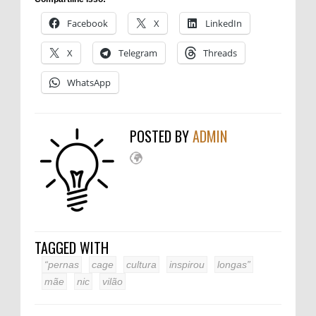
Facebook
X
LinkedIn
X
Telegram
Threads
WhatsApp
POSTED BY
ADMIN
TAGGED WITH
“pernas
cage
cultura
inspirou
longas”
mãe
nic
vilão