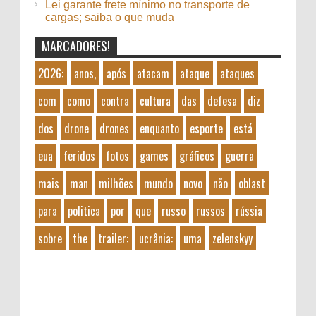
Lei garante frete mínimo no transporte de
cargas; saiba o que muda
MARCADORES!
2026:
anos,
após
atacam
ataque
ataques
com
como
contra
cultura
das
defesa
diz
dos
drone
drones
enquanto
esporte
está
eua
feridos
fotos
games
gráficos
guerra
mais
man
milhões
mundo
novo
não
oblast
para
politica
por
que
russo
russos
rússia
sobre
the
trailer:
ucrânia:
uma
zelenskyy