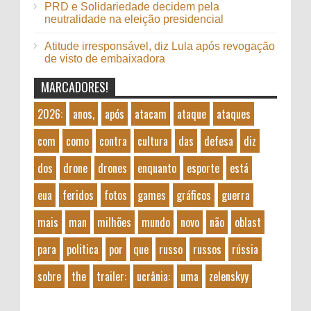
PRD e Solidariedade decidem pela
neutralidade na eleição presidencial
Atitude irresponsável, diz Lula após revogação
de visto de embaixadora
MARCADORES!
2026:
anos,
após
atacam
ataque
ataques
com
como
contra
cultura
das
defesa
diz
dos
drone
drones
enquanto
esporte
está
eua
feridos
fotos
games
gráficos
guerra
mais
man
milhões
mundo
novo
não
oblast
para
politica
por
que
russo
russos
rússia
sobre
the
trailer:
ucrânia:
uma
zelenskyy