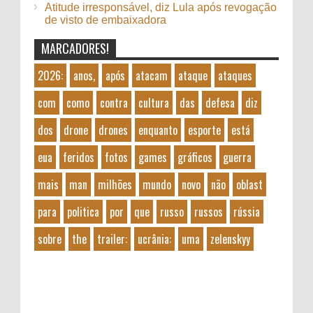
Atitude irresponsável, diz Lula após revogação
de visto de embaixadora
MARCADORES!
2026:
anos,
após
atacam
ataque
ataques
com
como
contra
cultura
das
defesa
diz
dos
drone
drones
enquanto
esporte
está
eua
feridos
fotos
games
gráficos
guerra
mais
man
milhões
mundo
novo
não
oblast
para
politica
por
que
russo
russos
rússia
sobre
the
trailer:
ucrânia:
uma
zelenskyy