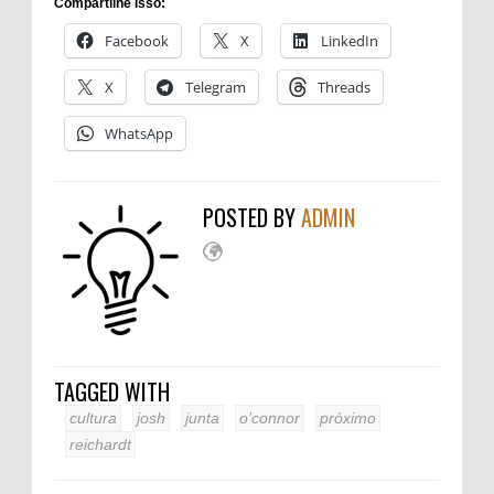
Compartilhe isso:
Facebook
X
LinkedIn
X
Telegram
Threads
WhatsApp
POSTED BY
ADMIN
TAGGED WITH
cultura
josh
junta
o’connor
próximo
reichardt