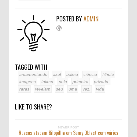
POSTED BY
ADMIN
TAGGED WITH
amamentando
azul
baleia
ciência
filhote
imagens
íntima
pela
primeira
privada’
raras
revelam
seu
uma
vez,
vida
LIKE TO SHARE?
NEWER POST
Russos atacam Bilopillia em Sumy Oblast com vários