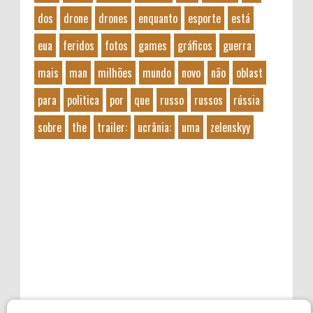
dos
drone
drones
enquanto
esporte
está
eua
feridos
fotos
games
gráficos
guerra
mais
man
milhões
mundo
novo
não
oblast
para
politica
por
que
russo
russos
rússia
sobre
the
trailer:
ucrânia:
uma
zelenskyy