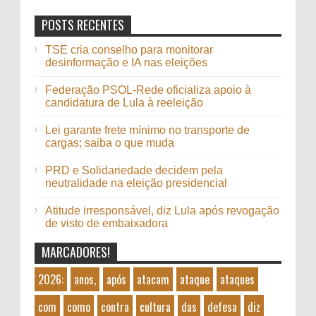
POSTS RECENTES
TSE cria conselho para monitorar
desinformação e IA nas eleições
Federação PSOL-Rede oficializa apoio à
candidatura de Lula à reeleição
Lei garante frete mínimo no transporte de
cargas; saiba o que muda
PRD e Solidariedade decidem pela
neutralidade na eleição presidencial
Atitude irresponsável, diz Lula após revogação
de visto de embaixadora
MARCADORES!
2026:
anos,
após
atacam
ataque
ataques
com
como
contra
cultura
das
defesa
diz