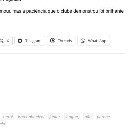
amour, mas a paciência que o clube demonstrou foi brilhante
X
Telegram
Threads
WhatsApp
herói
irreconhecível
juntar
league,
não
parece
cia