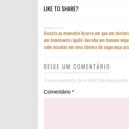
LIKE TO SHARE?
NEWER POST
Assista ao momento bizarro em que um misteri
em movimento rápido’ derruba um homem enqua
sobe escadas em uma câmera de segurança ass
DEIXE UM COMENTÁRIO
O seu endereço de e-mail não será publi
Comentário
*