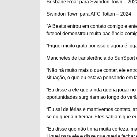
Brisbane Roar para Swindon Town – 202
Swindon Town para AFC Totton – 2024
“A Beatts entrou em contato comigo e ente
futebol demonstrou muita paciência comig
“Fiquei muito grato por isso e agora é jog
Manchetes de transferência do SunSport (
“Não há muito mais o que contar, ele en
situação, o que eu estava pensando em fa
“Eu disse a ele que ainda queria jogar no
oportunidades surgiriam ao longo do verão
“Eu saí de férias e mantivemos contato,
se eu queria ir treinar. Eles sabiam que e
“Eu disse que não tinha muita certeza, mas
Liguei para ele e disse que queria fechar