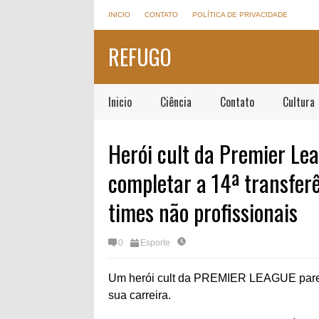
INICIO
CONTATO
POLÍTICA DE PRIVACIDADE
REFUGO
Inicio
Ciência
Contato
Cultura
Herói cult da Premier Le
completar a 14ª transferê
times não profissionais
0
Esporte
Um herói cult da PREMIER LEAGUE parece
sua carreira.