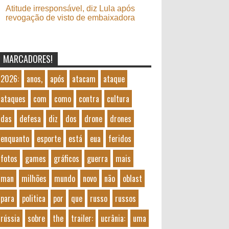
Atitude irresponsável, diz Lula após
revogação de visto de embaixadora
MARCADORES!
2026:
anos,
após
atacam
ataque
ataques
com
como
contra
cultura
das
defesa
diz
dos
drone
drones
enquanto
esporte
está
eua
feridos
fotos
games
gráficos
guerra
mais
man
milhões
mundo
novo
não
oblast
para
politica
por
que
russo
russos
rússia
sobre
the
trailer:
ucrânia:
uma