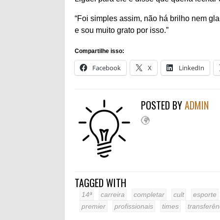
“Foi simples assim, não há brilho nem gl
e sou muito grato por isso.”
Compartilhe isso:
Facebook
X
LinkedIn
POSTED BY
ADMIN
TAGGED WITH
14ª
carreira
completar
cult
esporte
premier
profissionais
times
transferên