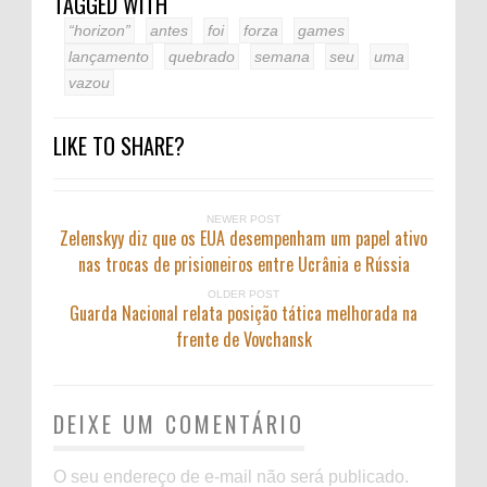
TAGGED WITH
“horizon”
antes
foi
forza
games
lançamento
quebrado
semana
seu
uma
vazou
LIKE TO SHARE?
NEWER POST
Zelenskyy diz que os EUA desempenham um papel ativo
nas trocas de prisioneiros entre Ucrânia e Rússia
OLDER POST
Guarda Nacional relata posição tática melhorada na
frente de Vovchansk
DEIXE UM COMENTÁRIO
O seu endereço de e-mail não será publicado.