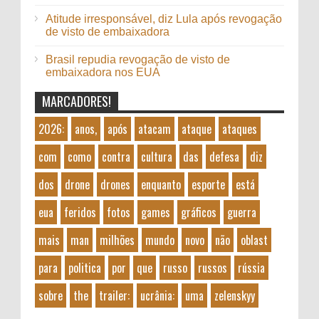
Atitude irresponsável, diz Lula após revogação
de visto de embaixadora
Brasil repudia revogação de visto de
embaixadora nos EUA
MARCADORES!
2026:
anos,
após
atacam
ataque
ataques
com
como
contra
cultura
das
defesa
diz
dos
drone
drones
enquanto
esporte
está
eua
feridos
fotos
games
gráficos
guerra
mais
man
milhões
mundo
novo
não
oblast
para
politica
por
que
russo
russos
rússia
sobre
the
trailer:
ucrânia:
uma
zelenskyy