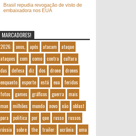
Brasil repudia revogação de visto de
embaixadora nos EUA
MARCADORES!
2026:
anos,
após
atacam
ataque
ataques
com
como
contra
cultura
das
defesa
diz
dos
drone
drones
enquanto
esporte
está
eua
feridos
fotos
games
gráficos
guerra
mais
man
milhões
mundo
novo
não
oblast
para
politica
por
que
russo
russos
rússia
sobre
the
trailer:
ucrânia:
uma