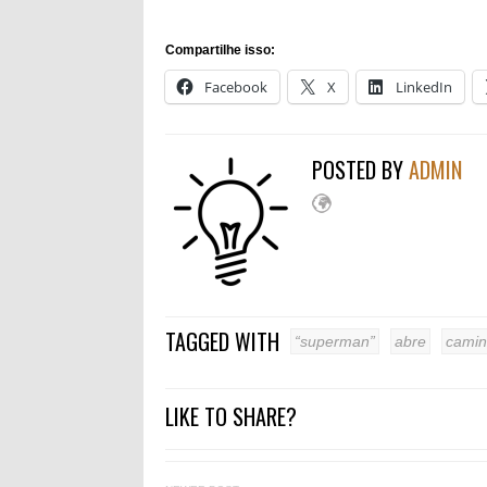
Compartilhe isso:
Facebook
X
LinkedIn
POSTED BY
ADMIN
TAGGED WITH
“superman”
abre
cami
LIKE TO SHARE?