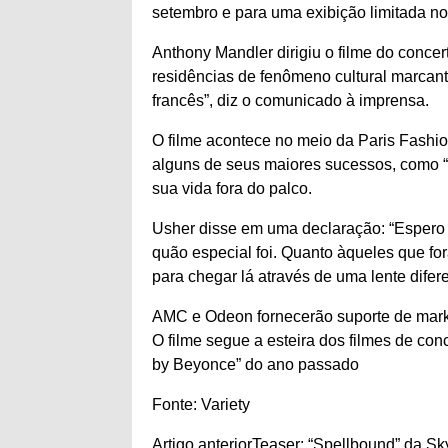
setembro e para uma exibição limitada n
Anthony Mandler dirigiu o filme do conce
residências de fenômeno cultural marca
francês”, diz o comunicado à imprensa.
O filme acontece no meio da Paris Fashi
alguns de seus maiores sucessos, como “
sua vida fora do palco.
Usher disse em uma declaração: “Espero
quão especial foi. Quanto àqueles que fo
para chegar lá através de uma lente difere
AMC e Odeon fornecerão suporte de marke
O filme segue a esteira dos filmes de con
by Beyonce” do ano passado
Fonte: Variety
Artigo anterior
Teaser: “Spellbound” da S