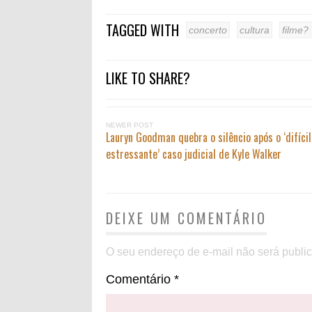
TAGGED WITH
concerto
cultura
filme?
LIKE TO SHARE?
NEWER POST
Lauryn Goodman quebra o silêncio após o ‘difícil
estressante’ caso judicial de Kyle Walker
DEIXE UM COMENTÁRIO
O seu endereço de e-mail não será publi
Comentário
*