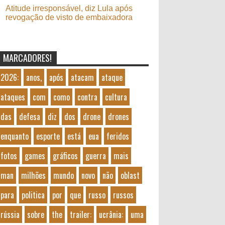
Atitude irresponsável, diz Lula após
revogação de visto de embaixadora
MARCADORES!
2026:
anos,
após
atacam
ataque
ataques
com
como
contra
cultura
das
defesa
diz
dos
drone
drones
enquanto
esporte
está
eua
feridos
fotos
games
gráficos
guerra
mais
man
milhões
mundo
novo
não
oblast
para
politica
por
que
russo
russos
rússia
sobre
the
trailer:
ucrânia:
uma