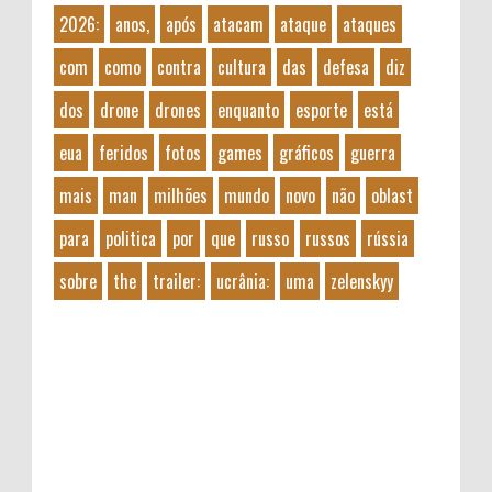
2026:
anos,
após
atacam
ataque
ataques
com
como
contra
cultura
das
defesa
diz
dos
drone
drones
enquanto
esporte
está
eua
feridos
fotos
games
gráficos
guerra
mais
man
milhões
mundo
novo
não
oblast
para
politica
por
que
russo
russos
rússia
sobre
the
trailer:
ucrânia:
uma
zelenskyy