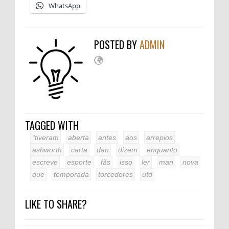
WhatsApp
POSTED BY
ADMIN
TAGGED WITH
“tiveram
aberta
antes
aos
arrepios
ashworth
carta
dan
dizem
enquanto
escreve
esporte
fãs
isso
ler
man
nova
que
temporada
torcedores
utd
LIKE TO SHARE?