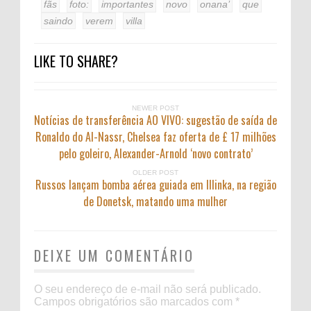
fãs
foto:
importantes
novo
onana’
que
saindo
verem
villa
LIKE TO SHARE?
NEWER POST
Notícias de transferência AO VIVO: sugestão de saída de
Ronaldo do Al-Nassr, Chelsea faz oferta de £ 17 milhões
pelo goleiro, Alexander-Arnold ‘novo contrato’
OLDER POST
Russos lançam bomba aérea guiada em Illinka, na região
de Donetsk, matando uma mulher
DEIXE UM COMENTÁRIO
O seu endereço de e-mail não será publicado.
Campos obrigatórios são marcados com
*