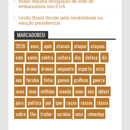
Brasil repudia revogação de visto de
embaixadora nos EUA
União Brasil decide pela neutralidade na
eleição presidencial
MARCADORES!
2026:
anos,
após
atacam
ataque
ataques
com
como
contra
cultura
das
defesa
diz
dos
drone
drones
enquanto
esporte
está
eua
feridos
fotos
games
gráficos
guerra
mais
man
milhões
mundo
novo
não
oblast
para
politica
por
que
russo
russos
rússia
sobre
the
trailer:
ucrânia:
uma
zelenskyy