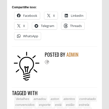
Compartilhe isso:
Facebook
X
LinkedIn
X
Telegram
Threads
WhatsApp
POSTED BY
ADMIN
TAGGED WITH
‘detalhes
amadou
aston
atentos
contratado
convencidos
esporte
está
estão
estrela