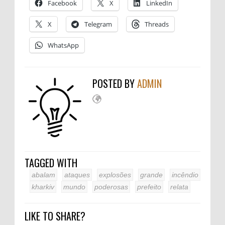
Facebook
X
LinkedIn
X
Telegram
Threads
WhatsApp
POSTED BY
ADMIN
TAGGED WITH
abalam
ataques
explosões
grande
incêndio
kharkiv
mundo
poderosas
prefeito
relata
LIKE TO SHARE?