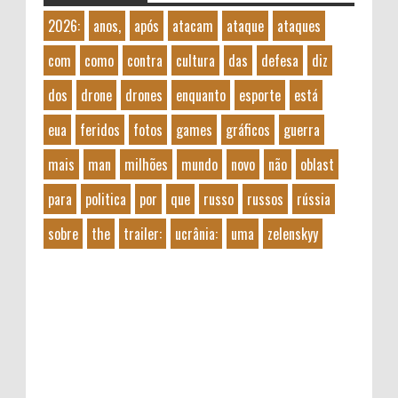
2026:
anos,
após
atacam
ataque
ataques
com
como
contra
cultura
das
defesa
diz
dos
drone
drones
enquanto
esporte
está
eua
feridos
fotos
games
gráficos
guerra
mais
man
milhões
mundo
novo
não
oblast
para
politica
por
que
russo
russos
rússia
sobre
the
trailer:
ucrânia:
uma
zelenskyy