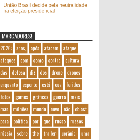
União Brasil decide pela neutralidade
na eleição presidencial
MARCADORES!
2026:
anos,
após
atacam
ataque
ataques
com
como
contra
cultura
das
defesa
diz
dos
drone
drones
enquanto
esporte
está
eua
feridos
fotos
games
gráficos
guerra
mais
man
milhões
mundo
novo
não
oblast
para
politica
por
que
russo
russos
rússia
sobre
the
trailer:
ucrânia:
uma