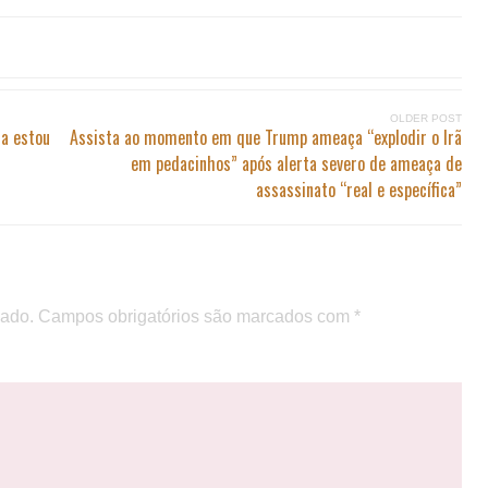
OLDER POST
da estou
Assista ao momento em que Trump ameaça “explodir o Irã
em pedacinhos” após alerta severo de ameaça de
assassinato “real e específica”
cado.
Campos obrigatórios são marcados com
*