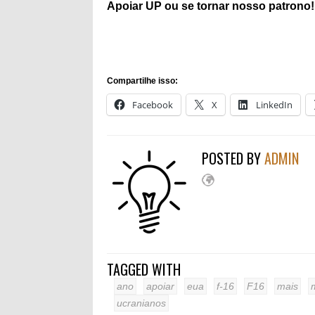
Apoiar
UP ou se tornar
nosso patrono
!
Compartilhe isso:
Facebook
X
LinkedIn
POSTED BY
ADMIN
TAGGED WITH
ano
apoiar
eua
f-16
F16
mais
ucranianos