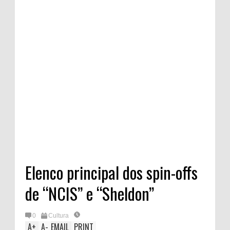
Elenco principal dos spin-offs
de “NCIS” e “Sheldon”
0
Cultura
A
+
A
-
EMAIL
PRINT