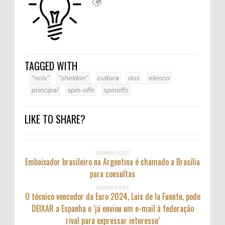
TAGGED WITH
“ncis”
“sheldon”
cultura
dos
elenco
principal
spin-offs
spinoffs
LIKE TO SHARE?
NEWER POST
Embaixador brasileiro na Argentina é chamado a Brasília
para consultas
OLDER POST
O técnico vencedor da Euro 2024, Luis de la Fuente, pode
DEIXAR a Espanha e ‘já enviou um e-mail à federação
rival para expressar interesse’