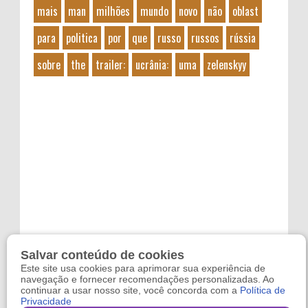
mais
man
milhões
mundo
novo
não
oblast
para
politica
por
que
russo
russos
rússia
sobre
the
trailer:
ucrânia:
uma
zelenskyy
Salvar conteúdo de cookies
Este site usa cookies para aprimorar sua experiência de
navegação e fornecer recomendações personalizadas. Ao
continuar a usar nosso site, você concorda com a
Política de
Privacidade