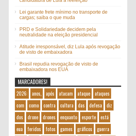
candidatura de Lula à reeleição
Lei garante frete mínimo no transporte de
cargas; saiba o que muda
PRD e Solidariedade decidem pela
neutralidade na eleição presidencial
Atitude irresponsável, diz Lula após revogação
de visto de embaixadora
Brasil repudia revogação de visto de
embaixadora nos EUA
MARCADORES!
2026:
anos,
após
atacam
ataque
ataques
com
como
contra
cultura
das
defesa
diz
dos
drone
drones
enquanto
esporte
está
eua
feridos
fotos
games
gráficos
guerra