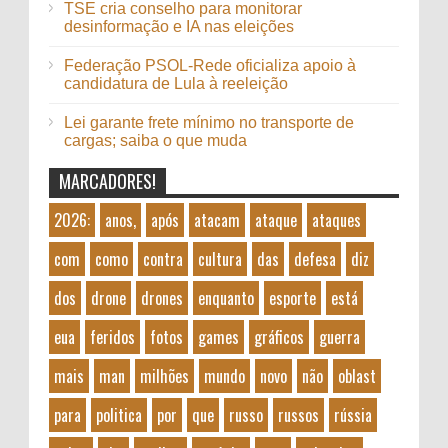
TSE cria conselho para monitorar
desinformação e IA nas eleições
Federação PSOL-Rede oficializa apoio à
candidatura de Lula à reeleição
Lei garante frete mínimo no transporte de
cargas; saiba o que muda
MARCADORES!
2026:
anos,
após
atacam
ataque
ataques
com
como
contra
cultura
das
defesa
diz
dos
drone
drones
enquanto
esporte
está
eua
feridos
fotos
games
gráficos
guerra
mais
man
milhões
mundo
novo
não
oblast
para
politica
por
que
russo
russos
rússia