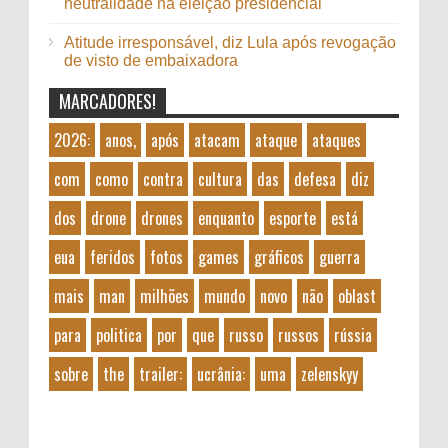
neutralidade na eleição presidencial
Atitude irresponsável, diz Lula após revogação
de visto de embaixadora
MARCADORES!
2026:
anos,
após
atacam
ataque
ataques
com
como
contra
cultura
das
defesa
diz
dos
drone
drones
enquanto
esporte
está
eua
feridos
fotos
games
gráficos
guerra
mais
man
milhões
mundo
novo
não
oblast
para
politica
por
que
russo
russos
rússia
sobre
the
trailer:
ucrânia:
uma
zelenskyy