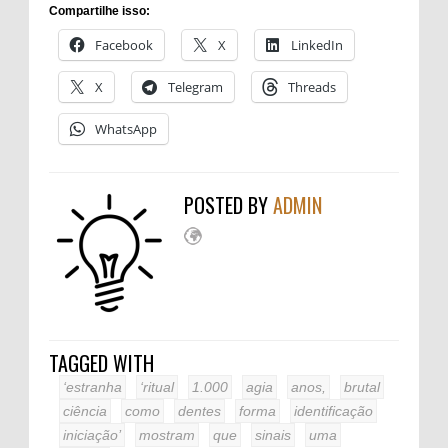
Compartilhe isso:
Facebook
X
LinkedIn
X
Telegram
Threads
WhatsApp
POSTED BY
ADMIN
TAGGED WITH
‘estranha
‘ritual
1.000
agia
anos,
brutal
ciência
como
dentes
forma
identificação
iniciação’
mostram
que
sinais
uma