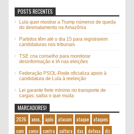
POSTS RECENTES
Lula quer mostrar a Trump números de queda
do desmatamento na Amazônia
Partidos têm até o dia 15 para registrarem
candidaturas nos tribunais
TSE cria conselho para monitorar
desinformação e IA nas eleições
Federação PSOL-Rede oficializa apoio à
candidatura de Lula à reeleição
Lei garante frete mínimo no transporte de
cargas; saiba o que muda
MARCADORES!
2026:
anos,
após
atacam
ataque
ataques
com
como
contra
cultura
das
defesa
diz