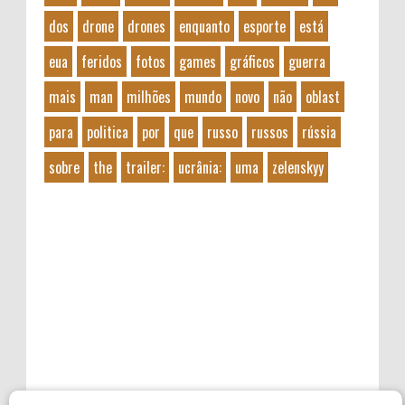
dos
drone
drones
enquanto
esporte
está
eua
feridos
fotos
games
gráficos
guerra
mais
man
milhões
mundo
novo
não
oblast
para
politica
por
que
russo
russos
rússia
sobre
the
trailer:
ucrânia:
uma
zelenskyy