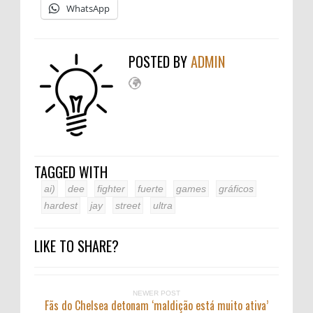
WhatsApp
POSTED BY
ADMIN
TAGGED WITH
ai)
dee
fighter
fuerte
games
gráficos
hardest
jay
street
ultra
LIKE TO SHARE?
NEWER POST
Fãs do Chelsea detonam ‘maldição está muito ativa’