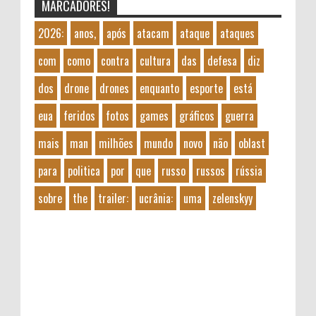
MARCADORES!
2026:
anos,
após
atacam
ataque
ataques
com
como
contra
cultura
das
defesa
diz
dos
drone
drones
enquanto
esporte
está
eua
feridos
fotos
games
gráficos
guerra
mais
man
milhões
mundo
novo
não
oblast
para
politica
por
que
russo
russos
rússia
sobre
the
trailer:
ucrânia:
uma
zelenskyy