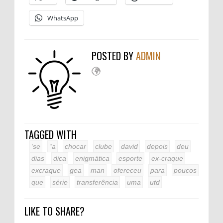
WhatsApp
POSTED BY
ADMIN
TAGGED WITH
‘se
“a
chocar
clube
david
depois
deu
dias
dica
enigmática
esporte
ex-craque
excraque
gea
man
ofereceu
para
poucos
que
série
transferência
uma
utd
LIKE TO SHARE?