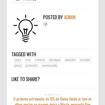
POSTED BY
ADMIN
TAGGED WITH
atas
cne
cresce
divulgar
eleição
mundo
para
pressão
venezuela
LIKE TO SHARE?
NEWER POST
O próximo astronauta da ISS do Reino Unido já tem os
olhos postos na viagem épica a Marte, enquanto Elon