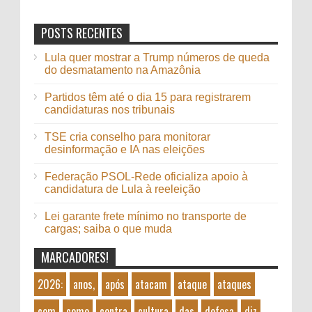
POSTS RECENTES
Lula quer mostrar a Trump números de queda
do desmatamento na Amazônia
Partidos têm até o dia 15 para registrarem
candidaturas nos tribunais
TSE cria conselho para monitorar
desinformação e IA nas eleições
Federação PSOL-Rede oficializa apoio à
candidatura de Lula à reeleição
Lei garante frete mínimo no transporte de
cargas; saiba o que muda
MARCADORES!
2026:
anos,
após
atacam
ataque
ataques
com
como
contra
cultura
das
defesa
diz