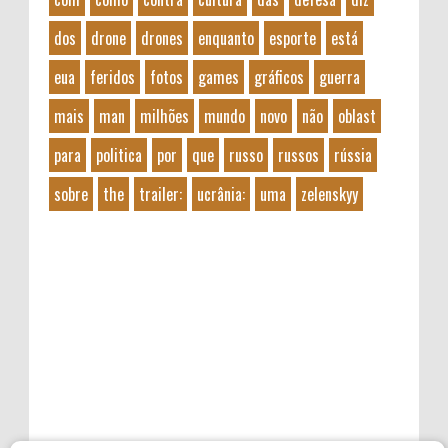
dos
drone
drones
enquanto
esporte
está
eua
feridos
fotos
games
gráficos
guerra
mais
man
milhões
mundo
novo
não
oblast
para
politica
por
que
russo
russos
rússia
sobre
the
trailer:
ucrânia:
uma
zelenskyy