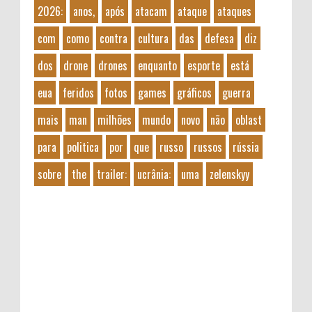
2026:
anos,
após
atacam
ataque
ataques
com
como
contra
cultura
das
defesa
diz
dos
drone
drones
enquanto
esporte
está
eua
feridos
fotos
games
gráficos
guerra
mais
man
milhões
mundo
novo
não
oblast
para
politica
por
que
russo
russos
rússia
sobre
the
trailer:
ucrânia:
uma
zelenskyy