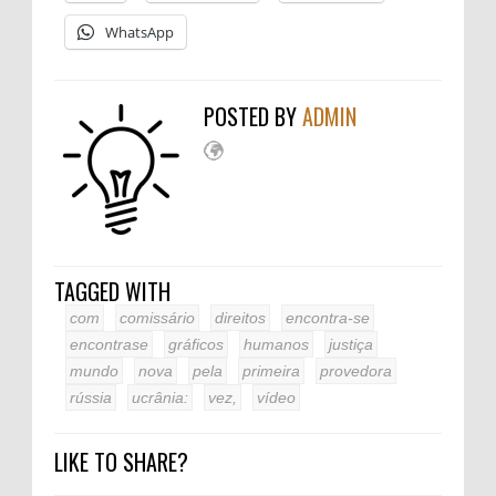
WhatsApp
POSTED BY
ADMIN
TAGGED WITH
com
comissário
direitos
encontra-se
encontrase
gráficos
humanos
justiça
mundo
nova
pela
primeira
provedora
rússia
ucrânia:
vez,
vídeo
LIKE TO SHARE?