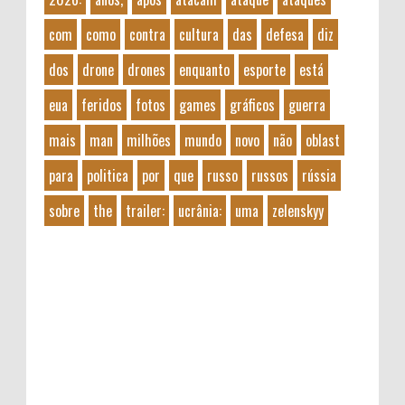
com
como
contra
cultura
das
defesa
diz
dos
drone
drones
enquanto
esporte
está
eua
feridos
fotos
games
gráficos
guerra
mais
man
milhões
mundo
novo
não
oblast
para
politica
por
que
russo
russos
rússia
sobre
the
trailer:
ucrânia:
uma
zelenskyy