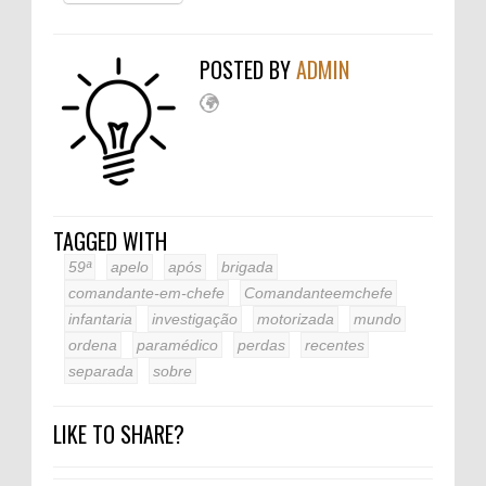
POSTED BY
ADMIN
TAGGED WITH
59ª
apelo
após
brigada
comandante-em-chefe
Comandanteemchefe
infantaria
investigação
motorizada
mundo
ordena
paramédico
perdas
recentes
separada
sobre
LIKE TO SHARE?