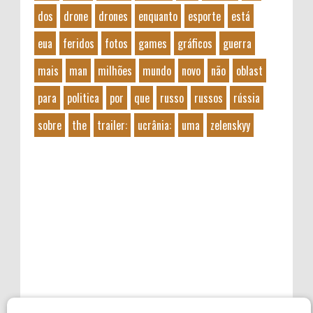
dos
drone
drones
enquanto
esporte
está
eua
feridos
fotos
games
gráficos
guerra
mais
man
milhões
mundo
novo
não
oblast
para
politica
por
que
russo
russos
rússia
sobre
the
trailer:
ucrânia:
uma
zelenskyy