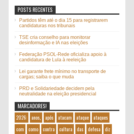
POSTS RECENTES
Partidos têm até o dia 15 para registrarem
candidaturas nos tribunais
TSE cria conselho para monitorar
desinformação e IA nas eleições
Federação PSOL-Rede oficializa apoio à
candidatura de Lula à reeleição
Lei garante frete mínimo no transporte de
cargas; saiba o que muda
PRD e Solidariedade decidem pela
neutralidade na eleição presidencial
MARCADORES!
2026:
anos,
após
atacam
ataque
ataques
com
como
contra
cultura
das
defesa
diz