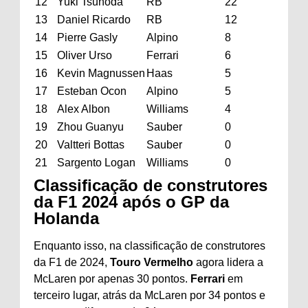
12
Yuki Tsunoda
RB
22
13
Daniel Ricardo
RB
12
14
Pierre Gasly
Alpino
8
15
Oliver Urso
Ferrari
6
16
Kevin Magnussen
Haas
5
17
Esteban Ocon
Alpino
5
18
Alex Albon
Williams
4
19
Zhou Guanyu
Sauber
0
20
Valtteri Bottas
Sauber
0
21
Sargento Logan
Williams
0
Classificação de construtores
da F1 2024 após o GP da
Holanda
Enquanto isso, na classificação de construtores
da F1 de 2024,
Touro Vermelho
agora lidera a
McLaren por apenas 30 pontos.
Ferrari
em
terceiro lugar, atrás da McLaren por 34 pontos e