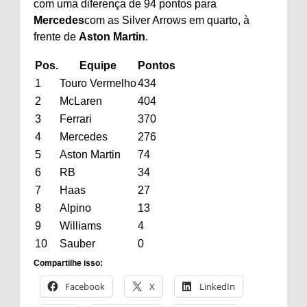
com uma diferença de 94 pontos para
Mercedes
com as Silver Arrows em quarto, à
frente de
Aston Martin
.
Pos.
Equipe
Pontos
1
Touro Vermelho
434
2
McLaren
404
3
Ferrari
370
4
Mercedes
276
5
Aston Martin
74
6
RB
34
7
Haas
27
8
Alpino
13
9
Williams
4
10
Sauber
0
Compartilhe isso:
Facebook
X
LinkedIn