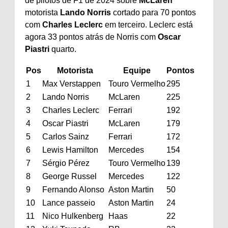
de pilotos de F1 de 2024 sobre
McLaren
motorista
Lando Norris
cortado para 70 pontos
com
Charles Leclerc
em terceiro. Leclerc está
agora 33 pontos atrás de Norris com
Oscar
Piastri
quarto.
Pos
Motorista
Equipe
Pontos
1
Max Verstappen
Touro Vermelho
295
2
Lando Norris
McLaren
225
3
Charles Leclerc
Ferrari
192
4
Oscar Piastri
McLaren
179
5
Carlos Sainz
Ferrari
172
6
Lewis Hamilton
Mercedes
154
7
Sérgio Pérez
Touro Vermelho
139
8
George Russel
Mercedes
122
9
Fernando Alonso
Aston Martin
50
10
Lance passeio
Aston Martin
24
11
Nico Hulkenberg
Haas
22