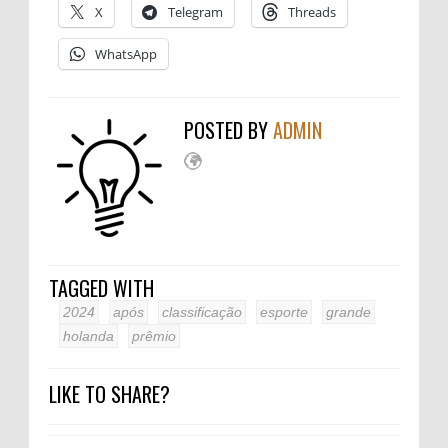
X
Telegram
Threads
WhatsApp
POSTED BY
ADMIN
TAGGED WITH
2024
após
classificação
esporte
grande
holanda
prêmio
LIKE TO SHARE?