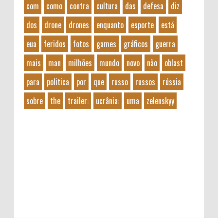
com
como
contra
cultura
das
defesa
diz
dos
drone
drones
enquanto
esporte
está
eua
feridos
fotos
games
gráficos
guerra
mais
man
milhões
mundo
novo
não
oblast
para
politica
por
que
russo
russos
rússia
sobre
the
trailer:
ucrânia:
uma
zelenskyy