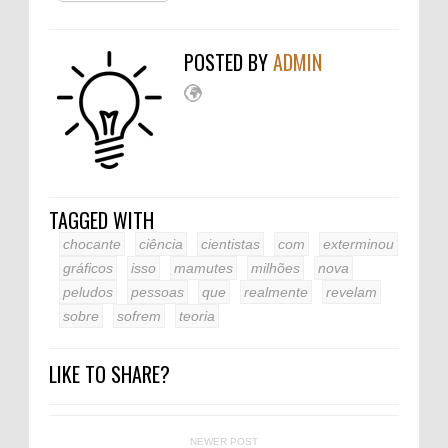
POSTED BY
ADMIN
TAGGED WITH
chocante
ciência
cientistas
com
exterminou
gráficos
isso
mamutes
milhões
nova
peludos
pessoas
que
realmente
revelam
sobre
sofrem
teoria
LIKE TO SHARE?
NEWER POST