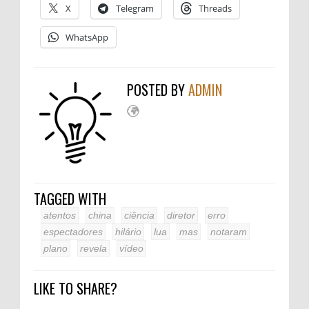
X
Telegram
Threads
WhatsApp
POSTED BY
ADMIN
TAGGED WITH
atentos
china
ciência
diretor
erro
espectadores
hilário
lua
mas
notaram
plano
revela
vídeo
LIKE TO SHARE?