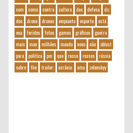
com
como
contra
cultura
das
defesa
diz
dos
drone
drones
enquanto
esporte
está
eua
feridos
fotos
games
gráficos
guerra
mais
man
milhões
mundo
novo
não
oblast
para
politica
por
que
russo
russos
rússia
sobre
the
trailer:
ucrânia:
uma
zelenskyy