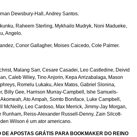
rnan Dewsbury-Hall, Andrey Santos.
Nkunku, Raheem Sterling, Mykhailo Mudryk, Noni Madueke,
u, Angelo.
andez, Conor Gallagher, Moises Caicedo, Cole Palmer.
lchrist, Malang Sarr, Cesare Casadei, Leo Castledine, Deivid
an, Caleb Wiley, Tino Anjorin, Kepa Arrizabalaga, Mason
phreys, Romelu Lukaku, Alex Matos, Gabriel Slonina,
r, Billy Gee, Harrison Murray-Campbell, Ishe Samuels-
vis Akomeah, Ato Ampah, Somto Boniface, Luke Campbell,
l McNeilly, Leo Cardoso, Max Merrick, Jimmy-Jay Morgan,
e Runham, Reiss-Alexander Russell-Denny, Zain Silcott-
iden Wilson é um ator americano.
 DE APOSTAS GRÁTIS PARA BOOKMAKER DO REINO