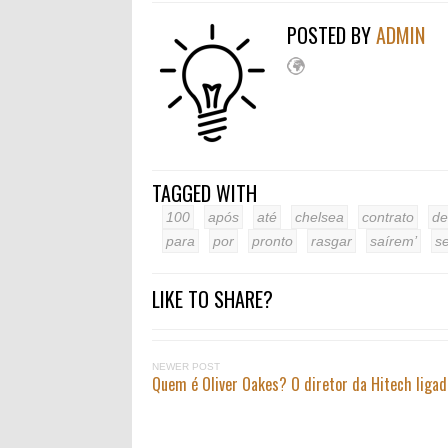
POSTED BY
ADMIN
TAGGED WITH
100
após
até
chelsea
contrato
de
para
por
pronto
rasgar
saírem’
s
LIKE TO SHARE?
NEWER POST
Quem é Oliver Oakes? O diretor da Hitech ligad