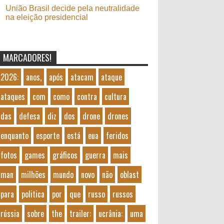
União Brasil decide pela neutralidade
na eleição presidencial
MARCADORES!
2026:
anos,
após
atacam
ataque
ataques
com
como
contra
cultura
das
defesa
diz
dos
drone
drones
enquanto
esporte
está
eua
feridos
fotos
games
gráficos
guerra
mais
man
milhões
mundo
novo
não
oblast
para
politica
por
que
russo
russos
rússia
sobre
the
trailer:
ucrânia:
uma