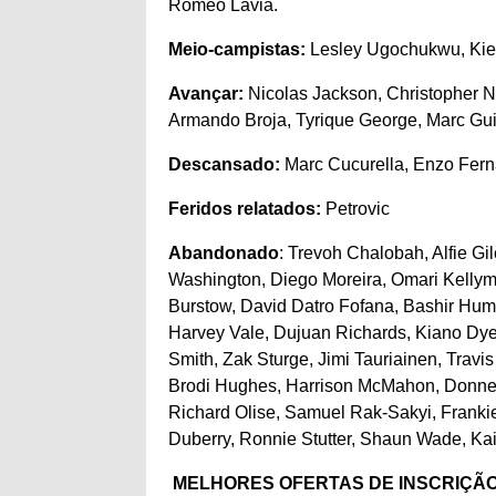
Romeo Lavia.
Meio-campistas:
Lesley Ugochukwu, Kie
Avançar:
Nicolas Jackson, Christopher 
Armando Broja, Tyrique George, Marc Gui
Descansado:
Marc Cucurella, Enzo Fern
Feridos relatados:
Petrovic
Abandonado
: Trevoh Chalobah, Alfie Gi
Washington, Diego Moreira, Omari Kellym
Burstow, David Datro Fofana, Bashir Hum
Harvey Vale, Dujuan Richards, Kiano Dye
Smith, Zak Sturge, Jimi Tauriainen, Tra
Brodi Hughes, Harrison McMahon, Donnel
Richard Olise, Samuel Rak-Sakyi, Franki
Duberry, Ronnie Stutter, Shaun Wade, Ka
MELHORES OFERTAS DE INSCRIÇÃO