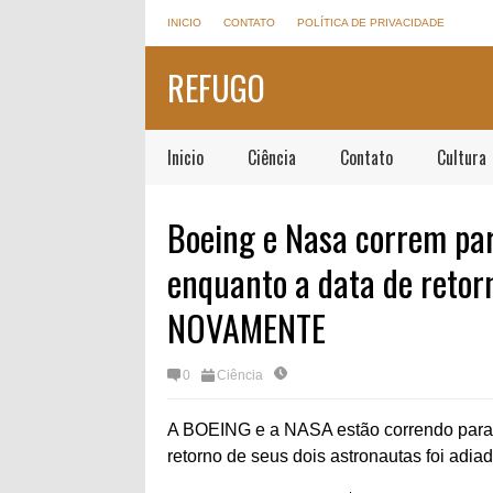
INICIO
CONTATO
POLÍTICA DE PRIVACIDADE
REFUGO
Inicio
Ciência
Contato
Cultura
Boeing e Nasa correm par
enquanto a data de retor
NOVAMENTE
0
Ciência
A BOEING e a NASA estão correndo para co
retorno de seus dois astronautas foi adia