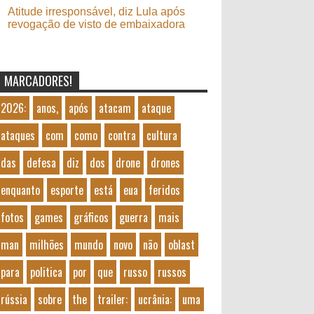
Atitude irresponsável, diz Lula após
revogação de visto de embaixadora
MARCADORES!
2026:
anos,
após
atacam
ataque
ataques
com
como
contra
cultura
das
defesa
diz
dos
drone
drones
enquanto
esporte
está
eua
feridos
fotos
games
gráficos
guerra
mais
man
milhões
mundo
novo
não
oblast
para
politica
por
que
russo
russos
rússia
sobre
the
trailer:
ucrânia:
uma