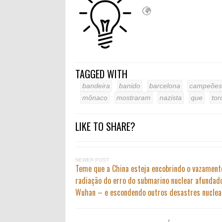
TAGGED WITH
bandeira
banido
barcelona
campeões
mônaco
mostraram
nazista
que
tor
LIKE TO SHARE?
NEWER POST
Teme que a China esteja encobrindo o vazament
radiação do erro do submarino nuclear afundad
Wuhan – e escondendo outros desastres nuclea