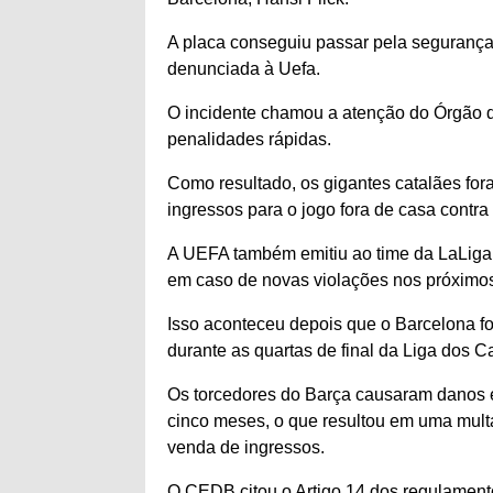
A placa conseguiu passar pela segurança
denunciada à Uefa.
O incidente chamou a atenção do Órgão de
penalidades rápidas.
Como resultado, os gigantes catalães fo
ingressos para o jogo fora de casa contr
A UEFA também emitiu ao time da LaLig
em caso de novas violações nos próximo
Isso aconteceu depois que o Barcelona f
durante as quartas de final da Liga dos C
Os torcedores do Barça causaram danos e 
cinco meses, o que resultou em uma mult
venda de ingressos.
O CEDB citou o Artigo 14 dos regulament