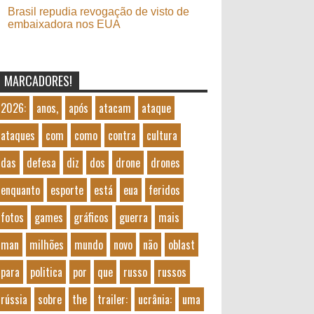
Brasil repudia revogação de visto de
embaixadora nos EUA
MARCADORES!
2026:
anos,
após
atacam
ataque
ataques
com
como
contra
cultura
das
defesa
diz
dos
drone
drones
enquanto
esporte
está
eua
feridos
fotos
games
gráficos
guerra
mais
man
milhões
mundo
novo
não
oblast
para
politica
por
que
russo
russos
rússia
sobre
the
trailer:
ucrânia:
uma