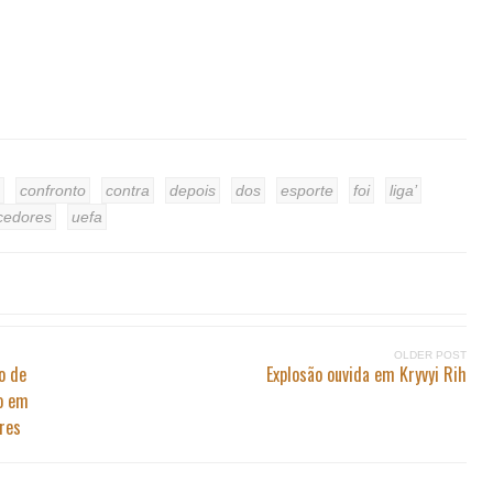
confronto
contra
depois
dos
esporte
foi
liga’
cedores
uefa
OLDER POST
o de
Explosão ouvida em Kryvyi Rih
o em
res