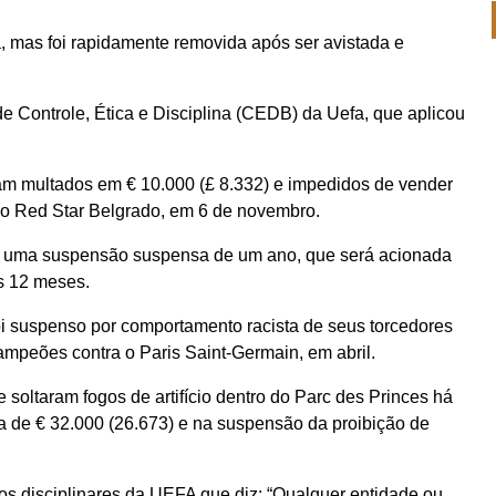
, mas foi rapidamente removida após ser avistada e
 Controle, Ética e Disciplina (CEDB) da Uefa, que aplicou
ram multados em € 10.000 (£ 8.332) e impedidos de vender
a o Red Star Belgrado, em 6 de novembro.
a uma suspensão suspensa de um ano, que será acionada
s 12 meses.
oi suspenso por comportamento racista de seus torcedores
ampeões contra o Paris Saint-Germain, em abril.
soltaram fogos de artifício dentro do Parc des Princes há
a de € 32.000 (26.673) e na suspensão da proibição de
os disciplinares da UEFA que diz: “Qualquer entidade ou