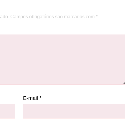
cado.
Campos obrigatórios são marcados com
*
E-mail
*