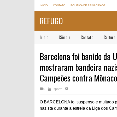
INICIO
CONTATO
POLÍTICA DE PRIVACIDADE
REFUGO
Inicio
Ciência
Contato
Cultura
Barcelona foi banido da 
mostraram bandeira nazis
Campeões contra Mônac
0
Esporte
O BARCELONA foi suspenso e multado pe
nazista durante a estreia da Liga dos C