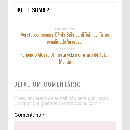
LIKE TO SHARE?
NEWER POST
Verstappen espera GP da Bélgica difícil: confirma
penalidade ‘provável’
OLDER POST
Fernando Alonso otimista sobre o futuro da Aston
Martin
DEIXE UM COMENTÁRIO
O seu endereço de e-mail não será publicado.
Campos obrigatórios são marcados com
*
Comentário
*