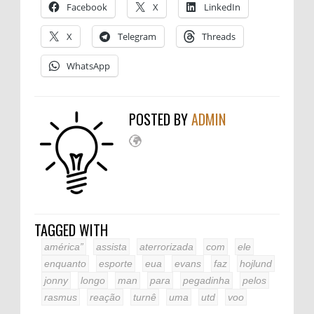
Facebook
X
LinkedIn
X
Telegram
Threads
WhatsApp
POSTED BY
ADMIN
TAGGED WITH
américa”
assista
aterrorizada
com
ele
enquanto
esporte
eua
evans
faz
hojlund
jonny
longo
man
para
pegadinha
pelos
rasmus
reação
turnê
uma
utd
voo