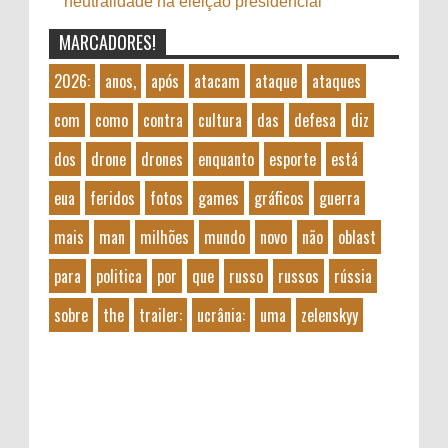
neutralidade na eleição presidencial
MARCADORES!
2026:
anos,
após
atacam
ataque
ataques
com
como
contra
cultura
das
defesa
diz
dos
drone
drones
enquanto
esporte
está
eua
feridos
fotos
games
gráficos
guerra
mais
man
milhões
mundo
novo
não
oblast
para
politica
por
que
russo
russos
rússia
sobre
the
trailer:
ucrânia:
uma
zelenskyy