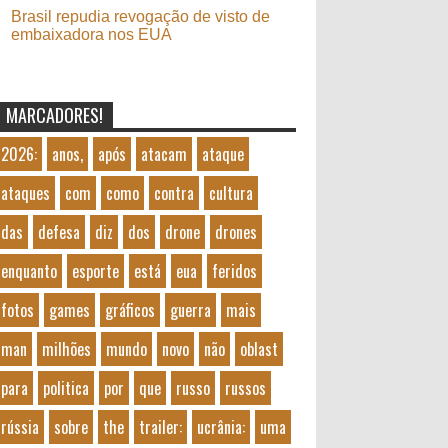
Brasil repudia revogação de visto de
embaixadora nos EUA
MARCADORES!
2026:
anos,
após
atacam
ataque
ataques
com
como
contra
cultura
das
defesa
diz
dos
drone
drones
enquanto
esporte
está
eua
feridos
fotos
games
gráficos
guerra
mais
man
milhões
mundo
novo
não
oblast
para
politica
por
que
russo
russos
rússia
sobre
the
trailer:
ucrânia:
uma