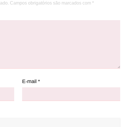
cado.
Campos obrigatórios são marcados com
*
E-mail
*