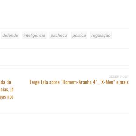
defende
inteligência
pacheco
politica
regulação
OLDER POST
ada do
Feige fala sobre “Homem-Aranha 4”, “X-Men” e mais
cias, já
nças nos