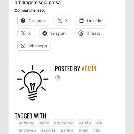
arbitragem seja presa’
Compartilhe isso:
Facebook
X
LinkedIn
X
Telegram
Threads
WhatsApp
POSTED BY
ADMIN
TAGGED WITH
anthony
após
arbitrando
cartão
ele
envolveu
esporte
estava
mais
não