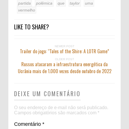
partida
polêmica
que
taylor
uma
vermelho
LIKE TO SHARE?
NEWER POST
Trailer do jogo: “Tales of the Shire: A LOTR Game”
OLDER POST
Russos atacaram a infraestrutura energética da
Ucrânia mais de 1.000 vezes desde outubro de 2022
DEIXE UM COMENTÁRIO
O seu endereço de e-mail não será publicado.
Campos obrigatórios são marcados com
*
Comentário
*