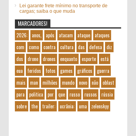
Lei garante frete mínimo no transporte de
cargas; saiba o que muda
MARCADORES!
2026:
anos,
após
atacam
ataque
ataques
com
como
contra
cultura
das
defesa
diz
dos
drone
drones
enquanto
esporte
está
eua
feridos
fotos
games
gráficos
guerra
mais
man
milhões
mundo
novo
não
oblast
para
politica
por
que
russo
russos
rússia
sobre
the
trailer:
ucrânia:
uma
zelenskyy