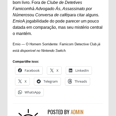
bom livro. Fora de
Clube de Detetives
Famicom
há
Advogado Ás
,
Assassinato por
Números
ou
Conversa de café
para citar alguns.
Emio
A jogabilidade do pode parecer um pouco
datada em comparação, mas seu mistério central
o mantém.
Emio — O Homem Sorridente: Famicom Detective Club
já
está disponível no Nintendo Switch.
Compartilhe isso:
Facebook
X
LinkedIn
X
Telegram
Threads
WhatsApp
POSTED BY
ADMIN