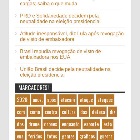
cargas; saiba o que muda
PRD e Solidariedade decidem pela
neutralidade na eleição presidencial
Atitude irresponsável, diz Lula após revogação
de visto de embaixadora
Brasil repudia revogação de visto de
embaixadora nos EUA
União Brasil decide pela neutralidade na
eleição presidencial
MARCADORES!
2026:
anos,
após
atacam
ataque
ataques
com
como
contra
cultura
das
defesa
diz
dos
drone
drones
enquanto
esporte
está
eua
feridos
fotos
games
gráficos
guerra