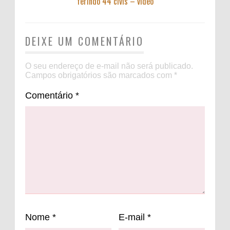
ferindo 44 civis – vídeo
DEIXE UM COMENTÁRIO
O seu endereço de e-mail não será publicado.
Campos obrigatórios são marcados com
*
Comentário
*
Nome
*
E-mail
*