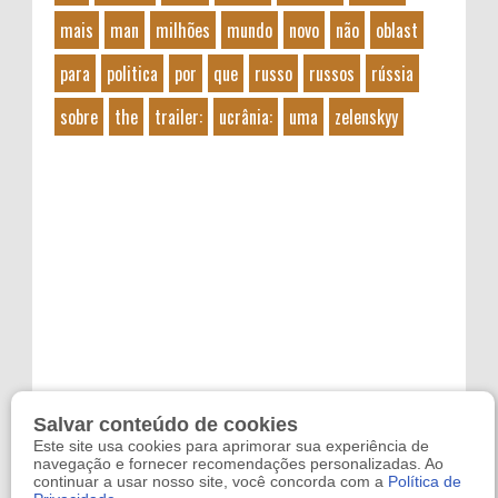
mais
man
milhões
mundo
novo
não
oblast
para
politica
por
que
russo
russos
rússia
sobre
the
trailer:
ucrânia:
uma
zelenskyy
Salvar conteúdo de cookies
Este site usa cookies para aprimorar sua experiência de
navegação e fornecer recomendações personalizadas. Ao
continuar a usar nosso site, você concorda com a
Política de