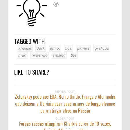
TAGGED WITH
análise
dark
emio,
fica
games
gráficos
man
nintendo
smiling
the
LIKE TO SHARE?
NEWER POST
Zelenskyy pede aos EUA, Reino Unido, França e Alemanha
que deixem a Ucrânia usar suas armas de longo alcance
para atingir alvos na Rússia
OLDER POST
Forças russas atingiram Kharkiv cerca de 10 vezes,