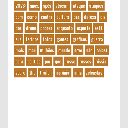
2026:
anos,
após
atacam
ataque
ataques
com
como
contra
cultura
das
defesa
diz
dos
drone
drones
enquanto
esporte
está
eua
feridos
fotos
games
gráficos
guerra
mais
man
milhões
mundo
novo
não
oblast
para
politica
por
que
russo
russos
rússia
sobre
the
trailer:
ucrânia:
uma
zelenskyy