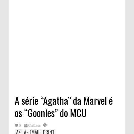
A série “Agatha” da Marvel é
os “Goonies” do MCU
0
Cultura
A
+
A
-
EMAIL
PRINT