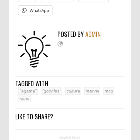
WhatsApp
POSTED BY
ADMIN
TAGGED WITH
“agatha”
“goonies”
cultura
marvel
mcu
série
LIKE TO SHARE?
NEWER POST