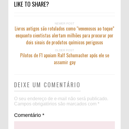
LIKE TO SHARE?
NEWER POST
Livros antigos são rotulados como “venenosos ao toque”
enquanto cientistas alertam milhões para procurar por
dois sinais de produtos químicos perigosos
OLDER POST
Pilotos de F1 apoiam Ralf Schumacher após ele se
assumir gay
DEIXE UM COMENTÁRIO
O seu endereço de e-mail não será publicado.
Campos obrigatórios são marcados com
*
Comentário
*