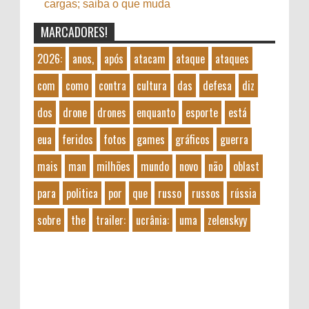
cargas; saiba o que muda
MARCADORES!
2026:
anos,
após
atacam
ataque
ataques
com
como
contra
cultura
das
defesa
diz
dos
drone
drones
enquanto
esporte
está
eua
feridos
fotos
games
gráficos
guerra
mais
man
milhões
mundo
novo
não
oblast
para
politica
por
que
russo
russos
rússia
sobre
the
trailer:
ucrânia:
uma
zelenskyy