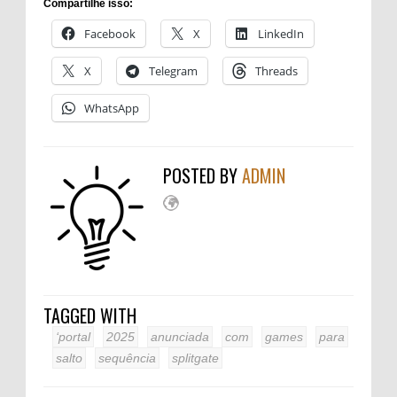
Compartilhe isso:
Facebook
X
LinkedIn
X
Telegram
Threads
WhatsApp
POSTED BY
ADMIN
TAGGED WITH
‘portal
2025
anunciada
com
games
para
salto
sequência
splitgate