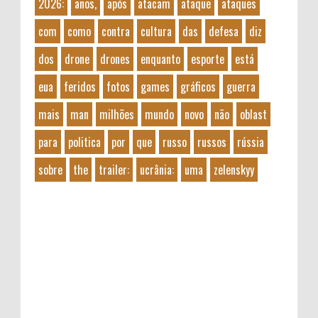
2026:
anos,
após
atacam
ataque
ataques
com
como
contra
cultura
das
defesa
diz
dos
drone
drones
enquanto
esporte
está
eua
feridos
fotos
games
gráficos
guerra
mais
man
milhões
mundo
novo
não
oblast
para
politica
por
que
russo
russos
rússia
sobre
the
trailer:
ucrânia:
uma
zelenskyy