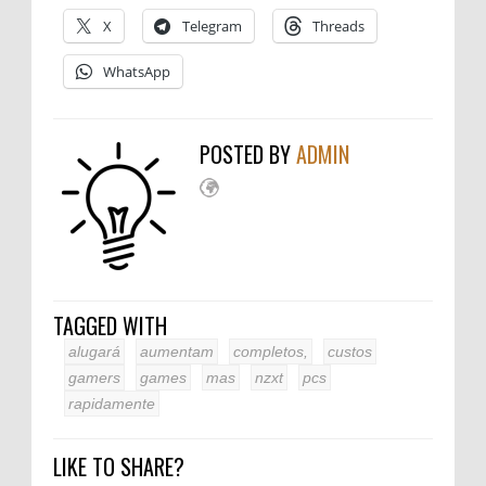
X
Telegram
Threads
WhatsApp
POSTED BY
ADMIN
TAGGED WITH
alugará
aumentam
completos,
custos
gamers
games
mas
nzxt
pcs
rapidamente
LIKE TO SHARE?