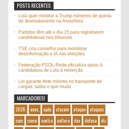
POSTS RECENTES
Lula quer mostrar a Trump números de queda
do desmatamento na Amazônia
Partidos têm até o dia 15 para registrarem
candidaturas nos tribunais
TSE cria conselho para monitorar
desinformação e IA nas eleições
Federação PSOL-Rede oficializa apoio à
candidatura de Lula à reeleição
Lei garante frete mínimo no transporte de
cargas; saiba o que muda
MARCADORES!
2026:
anos,
após
atacam
ataque
ataques
com
como
contra
cultura
das
defesa
diz