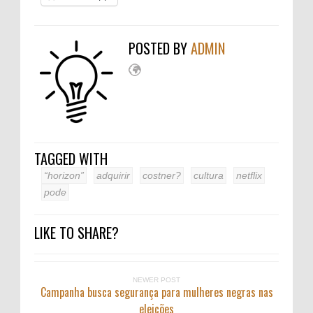
POSTED BY
ADMIN
TAGGED WITH
“horizon”
adquirir
costner?
cultura
netflix
pode
LIKE TO SHARE?
NEWER POST
Campanha busca segurança para mulheres negras nas
eleições