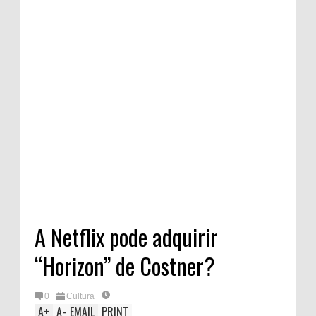
A Netflix pode adquirir
“Horizon” de Costner?
0
Cultura
A
+
A
-
EMAIL
PRINT