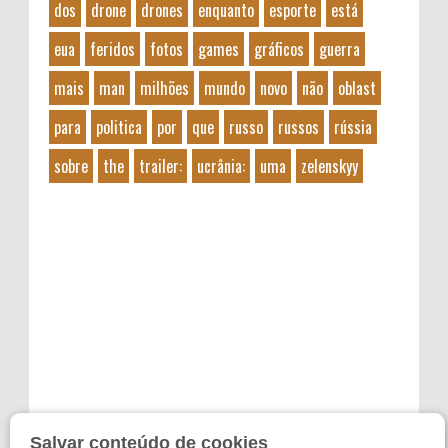
dos
drone
drones
enquanto
esporte
está
eua
feridos
fotos
games
gráficos
guerra
mais
man
milhões
mundo
novo
não
oblast
para
politica
por
que
russo
russos
rússia
sobre
the
trailer:
ucrânia:
uma
zelenskyy
Salvar conteúdo de cookies