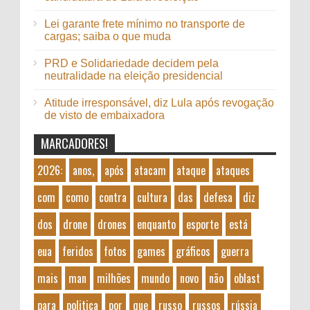
Lei garante frete mínimo no transporte de
cargas; saiba o que muda
PRD e Solidariedade decidem pela
neutralidade na eleição presidencial
Atitude irresponsável, diz Lula após revogação
de visto de embaixadora
MARCADORES!
2026:
anos,
após
atacam
ataque
ataques
com
como
contra
cultura
das
defesa
diz
dos
drone
drones
enquanto
esporte
está
eua
feridos
fotos
games
gráficos
guerra
mais
man
milhões
mundo
novo
não
oblast
para
politica
por
que
russo
russos
rússia