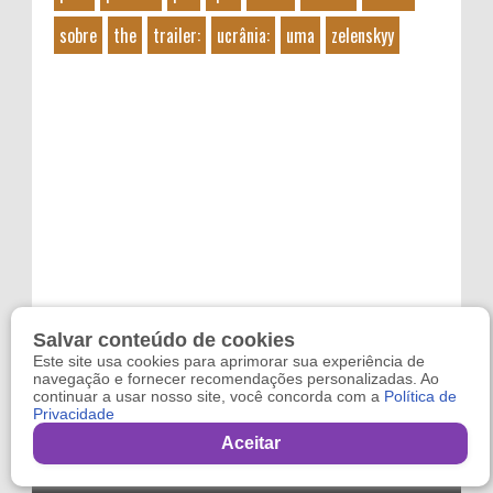
sobre
the
trailer:
ucrânia:
uma
zelenskyy
Salvar conteúdo de cookies
Este site usa cookies para aprimorar sua experiência de
navegação e fornecer recomendações personalizadas. Ao
continuar a usar nosso site, você concorda com a
Política de
Privacidade
Copyright 2024
Refugo
. By
Reviltec
Aceitar
,
Filmes Online
,
Games Online
and
Sindico Profissional
.