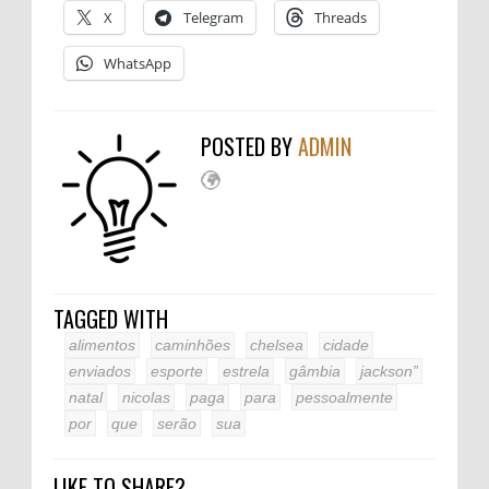
X
Telegram
Threads
WhatsApp
POSTED BY
ADMIN
TAGGED WITH
alimentos
caminhões
chelsea
cidade
enviados
esporte
estrela
gâmbia
jackson”
natal
nicolas
paga
para
pessoalmente
por
que
serão
sua
LIKE TO SHARE?