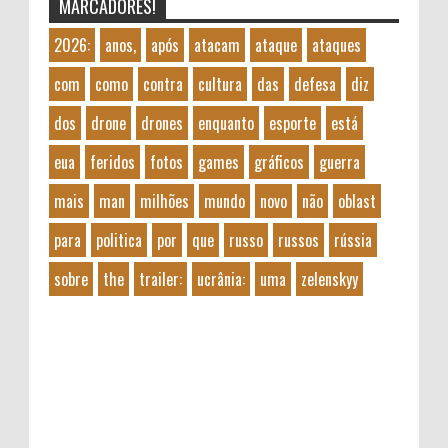
MARCADORES!
2026:
anos,
após
atacam
ataque
ataques
com
como
contra
cultura
das
defesa
diz
dos
drone
drones
enquanto
esporte
está
eua
feridos
fotos
games
gráficos
guerra
mais
man
milhões
mundo
novo
não
oblast
para
politica
por
que
russo
russos
rússia
sobre
the
trailer:
ucrânia:
uma
zelenskyy