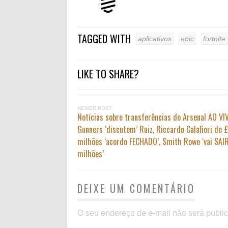
TAGGED WITH
aplicativos
epic
fortnite
LIKE TO SHARE?
NEWER POST
Notícias sobre transferências do Arsenal AO VI
Gunners ‘discutem’ Ruiz, Riccardo Calafiori de 
milhões ‘acordo FECHADO’, Smith Rowe ‘vai SAIR
milhões’
DEIXE UM COMENTÁRIO
O seu endereço de e-mail não será publi