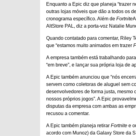
Enquanto a Epic diz que planeja “trazer n
outras lojas móveis que dão a todos os 
cronograma específico. Além de
Fortnite
A
AltStore PAL, diz a porta-voz Natalie Mu
Quando contatado para comentar, Riley Te
que “estamos muito animados em trazer
F
A empresa também está trabalhando para
“em breve”, e lançar sua própria loja de a
A Epic também anunciou que “nós encerra
servem como coletoras de aluguel sem com
desenvolvedores de forma justa, mesmo q
nossos próprios jogos”. A Epic provavelm
disputas da empresa com ambas as empres
recusou a comentar.
A Epic também planeja retirar
Fortnite
e ou
acordo com Munoz) da Galaxy Store da Sam