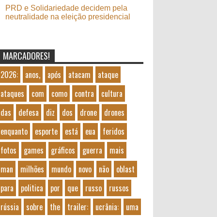
PRD e Solidariedade decidem pela
neutralidade na eleição presidencial
MARCADORES!
2026:
anos,
após
atacam
ataque
ataques
com
como
contra
cultura
das
defesa
diz
dos
drone
drones
enquanto
esporte
está
eua
feridos
fotos
games
gráficos
guerra
mais
man
milhões
mundo
novo
não
oblast
para
politica
por
que
russo
russos
rússia
sobre
the
trailer:
ucrânia:
uma