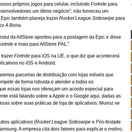
ossos próprios jogos para celular, incluindo
Fortnite
para
desenvolvedores um ótimo negócio”, não forneceu um
 Epic também planeja trazer
Rocket League Sideswipe
para
noz
A Beira
.
stut da AltStore apontou para a postagem da Epic e disse
ortnite
e mais para AltStore PAL.”
 trazer
Fortnite
para iOS na UE, o que diz que acontecerá
plicativos no iOS e Android.
remos parcerias de distribuição com lojas móveis que
petir de forma robusta e atender a todos os
ue essas lojas nos ofereçam um acordo especial para
ente está falando sobre a Apple e o Google aqui, dadas as
as sobre suas práticas de loja de aplicativos. Munoz se
tros aplicativos (
Rocket League Sideswipe
e
Pós-festa
de
sung. A empresa cita dois fatores para explicar o motivo.